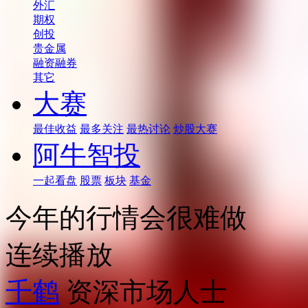
外汇
期权
创投
贵金属
融资融券
其它
大赛
最佳收益
最多关注
最热讨论
炒股大赛
阿牛智投
一起看盘
股票
板块
基金
今年的行情会很难做
连续播放
千鹤
资深市场人士