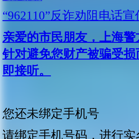
“962110”
反诈劝阻电话宣
亲爱的市民朋友，上海警方反
针对避免您财产被骗受损
即接听。
您还未绑定手机号
请绑定手机号码，进行实