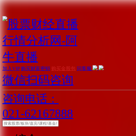
加入VIP
购买财富密钥
购买金股包
问客服
微信扫码咨询
咨询电话：
021-62167888