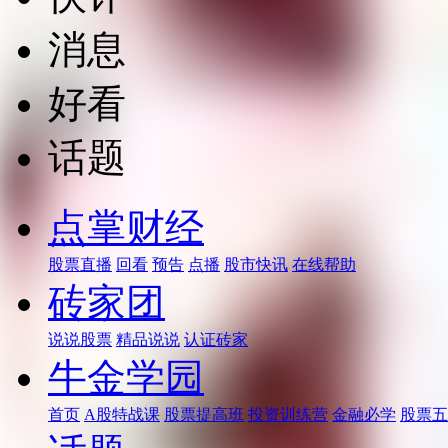
消息
好看
话题
点掌财经
股票直播
回看
预告
点播
股市快讯
在线帮助
砖家团
说说股票
精品说说
认证砖家
牛金学园
首页
A股特战课
股票提高班
投资训练营
金融必学
股票五