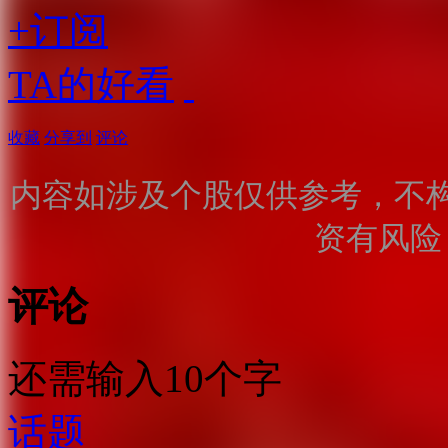
+订阅
TA的好看
收藏
分享到
评论
内容如涉及个股仅供参考，不
资有风险
评论
还需输入10个字
话题