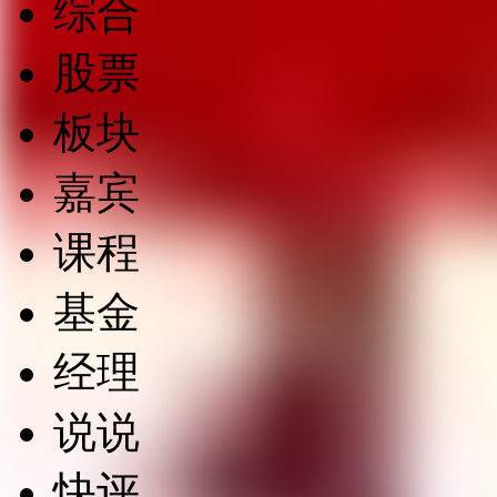
综合
股票
板块
嘉宾
课程
基金
经理
说说
快评