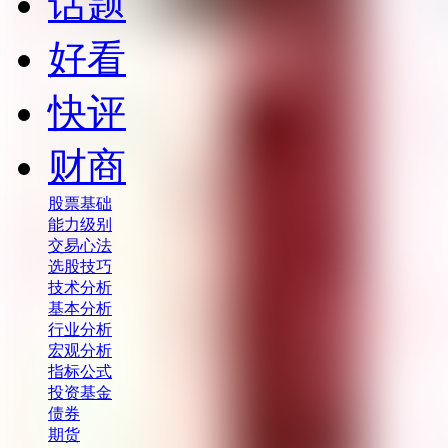
话题
好看
快评
财商
股票基础
能力级别
交易心法
选股技巧
技术分析
基本分析
行业分析
宏观分析
指标公式
投资基金
债券
期货