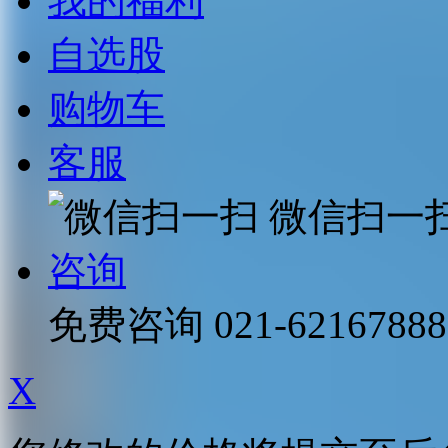
我的福利
自选股
购物车
客服
微信扫一
咨询
免费咨询
021-62167888
X