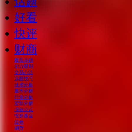
话题
好看
快评
财商
股票基础
能力级别
交易心法
选股技巧
技术分析
基本分析
行业分析
宏观分析
指标公式
投资基金
债券
期货