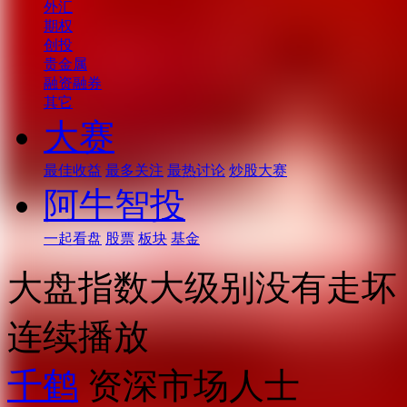
外汇
期权
创投
贵金属
融资融券
其它
大赛
最佳收益
最多关注
最热讨论
炒股大赛
阿牛智投
一起看盘
股票
板块
基金
大盘指数大级别没有走坏
连续播放
千鹤
资深市场人士