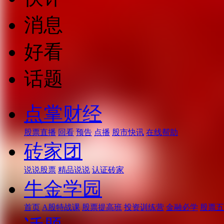
消息
好看
话题
点掌财经
股票直播
回看
预告
点播
股市快讯
在线帮助
砖家团
说说股票
精品说说
认证砖家
牛金学园
首页
A股特战课
股票提高班
投资训练营
金融必学
股票五