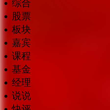
综合
股票
板块
嘉宾
课程
基金
经理
说说
快评