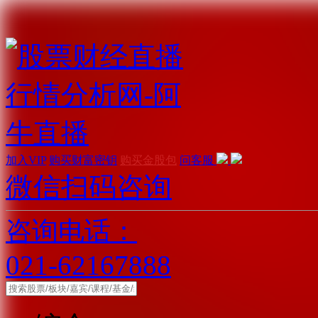
加入VIP
购买财富密钥
购买金股包
问客服
微信扫码咨询
咨询电话：
021-62167888