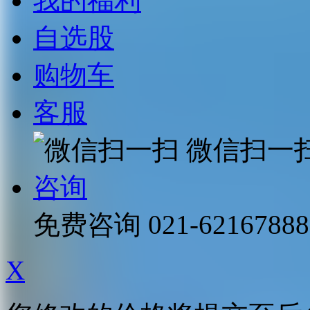
我的福利
自选股
购物车
客服
微信扫一
咨询
免费咨询
021-62167888
X