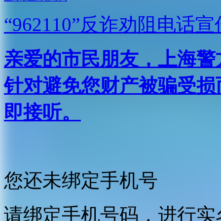
“962110”
反诈劝阻电话宣
亲爱的市民朋友，上海警方反
针对避免您财产被骗受损
即接听。
您还未绑定手机号
请绑定手机号码，进行实