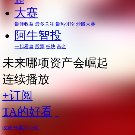
其它
大赛
最佳收益
最多关注
最热讨论
炒股大赛
阿牛智投
一起看盘
股票
板块
基金
未来哪项资产会崛起
连续播放
+订阅
TA的好看
收藏
分享到
评论