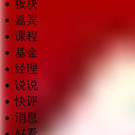
板块
嘉宾
课程
基金
经理
说说
快评
消息
好看