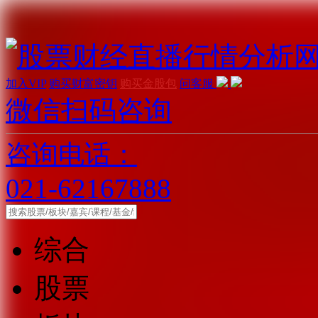
加入VIP
购买财富密钥
购买金股包
问客服
微信扫码咨询
咨询电话：
021-62167888
综合
股票