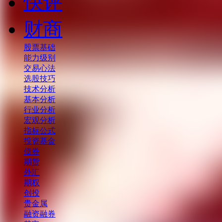
快评
财商
股票基础
能力级别
交易心法
选股技巧
技术分析
基本分析
行业分析
宏观分析
指标公式
投资基金
债券
期货
外汇
期权
创投
贵金属
融资融券