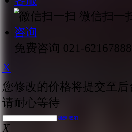
客服
微信扫一
咨询
免费咨询
021-62167888
X
您修改的价格将提交至后
请耐心等待
确定
取消
X