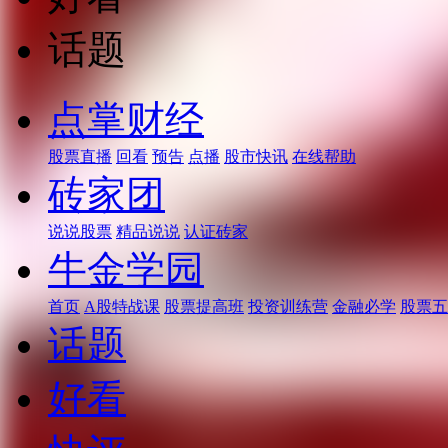
话题
点掌财经
股票直播
回看
预告
点播
股市快讯
在线帮助
砖家团
说说股票
精品说说
认证砖家
牛金学园
首页
A股特战课
股票提高班
投资训练营
金融必学
股票五
话题
好看