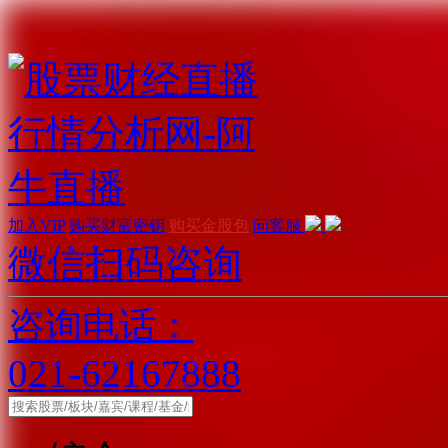
加入VIP
购买财富密钥
购买金股包
问客服
微信扫码咨询
咨询电话：
021-62167888