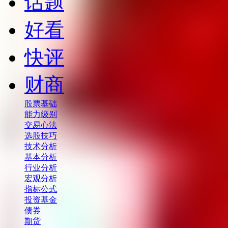
话题
好看
快评
财商
股票基础
能力级别
交易心法
选股技巧
技术分析
基本分析
行业分析
宏观分析
指标公式
投资基金
债券
期货