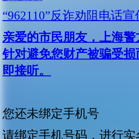
“962110”
反诈劝阻电话宣
亲爱的市民朋友，上海警方反
针对避免您财产被骗受损
即接听。
您还未绑定手机号
请绑定手机号码，进行实