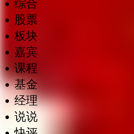
综合
股票
板块
嘉宾
课程
基金
经理
说说
快评