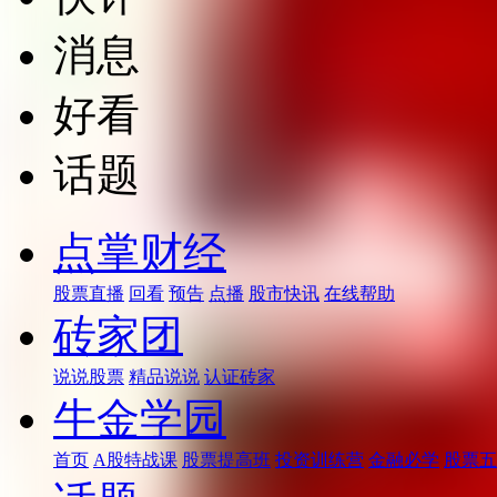
消息
好看
话题
点掌财经
股票直播
回看
预告
点播
股市快讯
在线帮助
砖家团
说说股票
精品说说
认证砖家
牛金学园
首页
A股特战课
股票提高班
投资训练营
金融必学
股票五