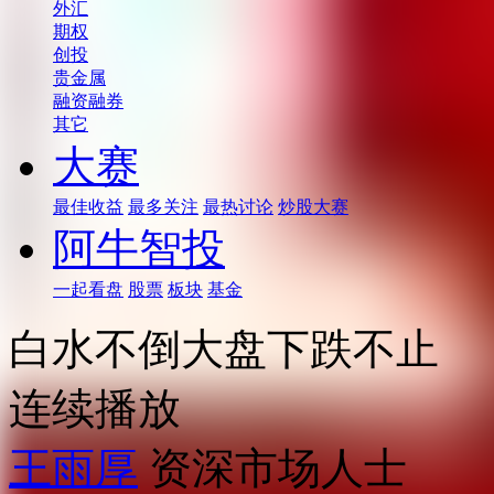
外汇
期权
创投
贵金属
融资融券
其它
大赛
最佳收益
最多关注
最热讨论
炒股大赛
阿牛智投
一起看盘
股票
板块
基金
白水不倒大盘下跌不止
连续播放
王雨厚
资深市场人士