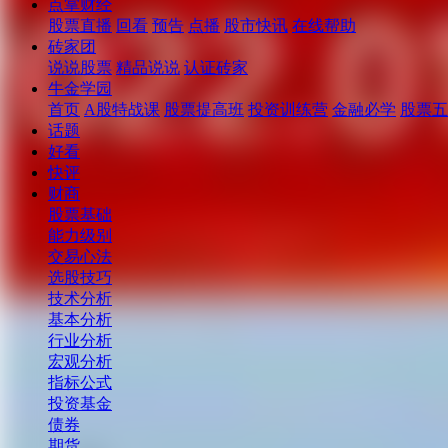
点掌财经
股票直播
回看
预告
点播
股市快讯
在线帮助
砖家团
说说股票
精品说说
认证砖家
牛金学园
首页
A股特战课
股票提高班
投资训练营
金融必学
股票五
话题
好看
快评
财商
股票基础
能力级别
交易心法
选股技巧
技术分析
基本分析
行业分析
宏观分析
指标公式
投资基金
债券
期货