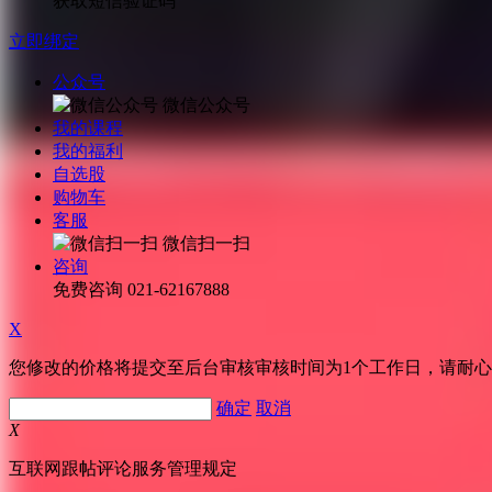
获取短信验证码
立即绑定
公众号
微信公众号
我的课程
我的福利
自选股
购物车
客服
微信扫一扫
咨询
免费咨询
021-62167888
X
您修改的价格将提交至后台审核审核时间为1个工作日，请耐
确定
取消
X
互联网跟帖评论服务管理规定