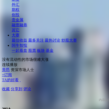
外汇
期权
创投
贵金属
融资融券
其它
大赛
最佳收益
最多关注
最热讨论
炒股大赛
阿牛智投
一起看盘
股票
板块
基金
没有流动性的市场很难大涨
连续播放
景昂
资深市场人士
+订阅
TA的好看
收藏
分享到
评论
内容如