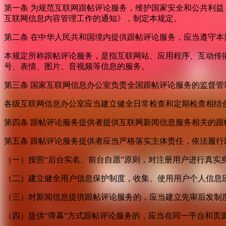
第一条 为规范互联网跟帖评论服务，维护国家安全和公共利
互联网信息内容管理工作的通知》，制定本规定。
第二条 在中华人民共和国境内提供跟帖评论服务，应当遵守本
本规定所称跟帖评论服务，是指互联网站、应用程序、互动传
号、表情、图片、音视频等信息的服务。
第三条 国家互联网信息办公室负责全国跟帖评论服务的监督
各级互联网信息办公室应当建立健全日常检查和定期检查相结
第四条 跟帖评论服务提供者提供互联网新闻信息服务相关的
第五条 跟帖评论服务提供者应当严格落实主体责任，依法履行
（一）按照“后台实名、前台自愿”原则，对注册用户进行真实
（二）建立健全用户信息保护制度，收集、使用用户个人信息
（三）对新闻信息提供跟帖评论服务的，应当建立先审后发制
（四）提供“弹幕”方式跟帖评论服务的，应当在同一平台和页