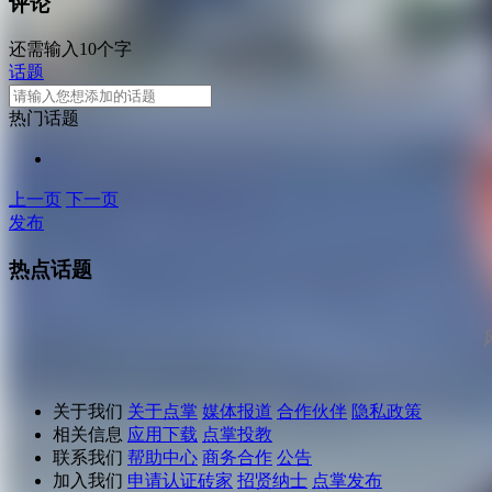
评论
还需输入10个字
话题
热门话题
上一页
下一页
发布
热点话题
关于我们
关于点掌
媒体报道
合作伙伴
隐私政策
相关信息
应用下载
点掌投教
联系我们
帮助中心
商务合作
公告
加入我们
申请认证砖家
招贤纳士
点掌发布