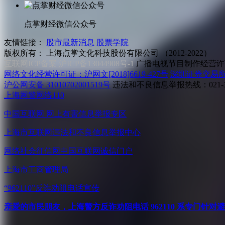
点掌财经微信公众号
友情链接：
股市最新消息
股票学院
版权所有：
上海点掌文化科技股份有限公司 （2012-2022）
互联网ICP备案 沪ICP备13044908号-1
广播电视节目制作经营许可
网络文化经营许可证：沪网文[2018]6619-427号
深圳证券交易
沪公网安备 31010702001519号
违法和不良信息举报热线：021-31
上海网警网络110
中国互联网
网上有害信息举报专区
上海市互联网
违法和不良信息举报中心
网络社会征信网
中国互联网诚信门户
上海市工商管理局
“962110”
反诈劝阻电话宣传
亲爱的市民朋友，上海警方反诈劝阻电话 962110 系专门