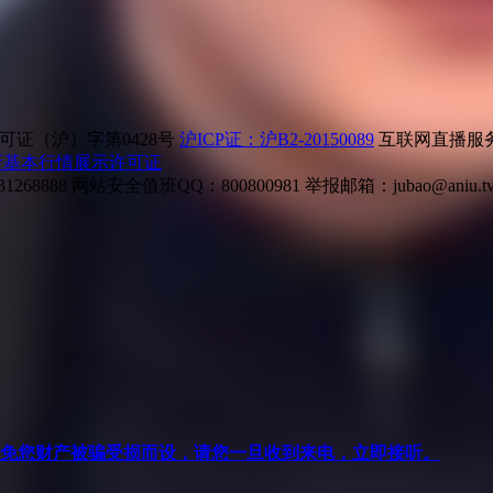
证（沪）字第0428号
沪ICP证：沪B2-20150089
互联网直播服务企
所基本行情展示许可证
268888
网站安全值班QQ：800800981
举报邮箱：
jubao@aniu.t
针对避免您财产被骗受损而设，请您一旦收到来电，立即接听。