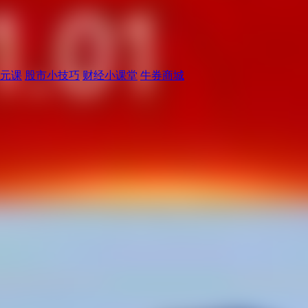
元课
股市小技巧
财经小课堂
牛券商城