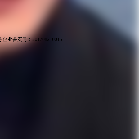
业备案号：201708210015
v