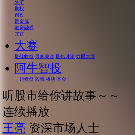
外汇
期权
创投
贵金属
融资融券
其它
大赛
最佳收益
最多关注
最热讨论
炒股大赛
阿牛智投
一起看盘
股票
板块
基金
听股市给你讲故事～～
连续播放
王亮
资深市场人士