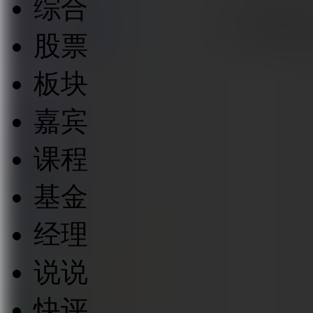
综合
股票
板块
嘉宾
课程
基金
经理
说说
快评