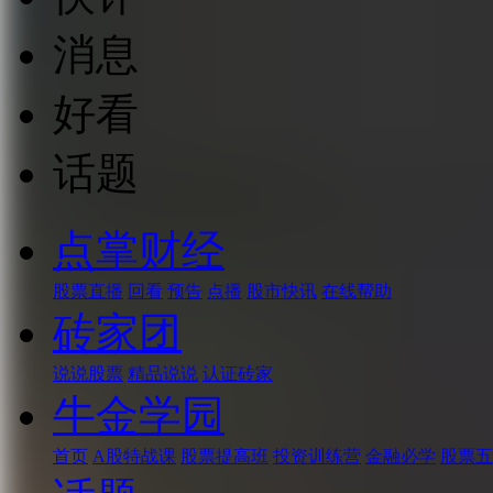
消息
好看
话题
点掌财经
股票直播
回看
预告
点播
股市快讯
在线帮助
砖家团
说说股票
精品说说
认证砖家
牛金学园
首页
A股特战课
股票提高班
投资训练营
金融必学
股票五