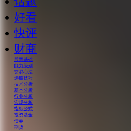
话题
好看
快评
财商
股票基础
能力级别
交易心法
选股技巧
技术分析
基本分析
行业分析
宏观分析
指标公式
投资基金
债券
期货