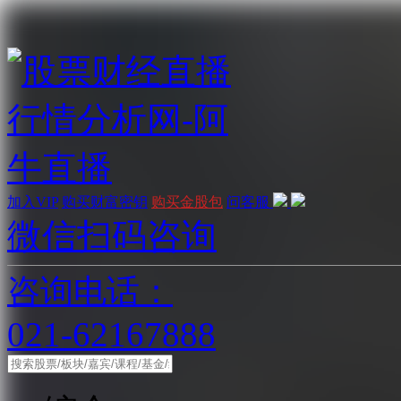
加入VIP
购买财富密钥
购买金股包
问客服
微信扫码咨询
咨询电话：
021-62167888