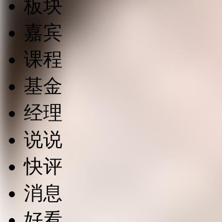
板块
嘉宾
课程
基金
经理
说说
快评
消息
好看