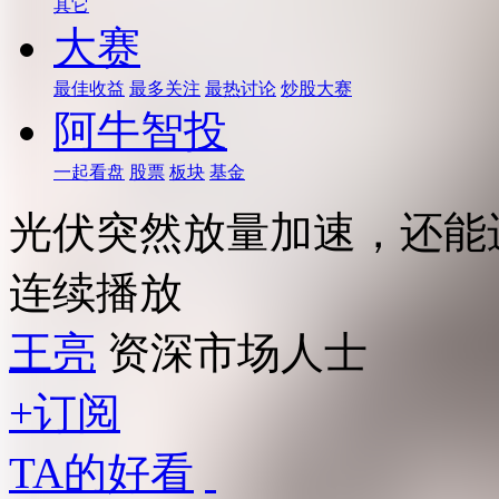
其它
大赛
最佳收益
最多关注
最热讨论
炒股大赛
阿牛智投
一起看盘
股票
板块
基金
光伏突然放量加速，还能
连续播放
王亮
资深市场人士
+订阅
TA的好看