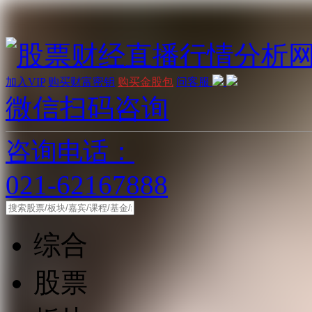
加入VIP
购买财富密钥
购买金股包
问客服
微信扫码咨询
咨询电话：
021-62167888
综合
股票