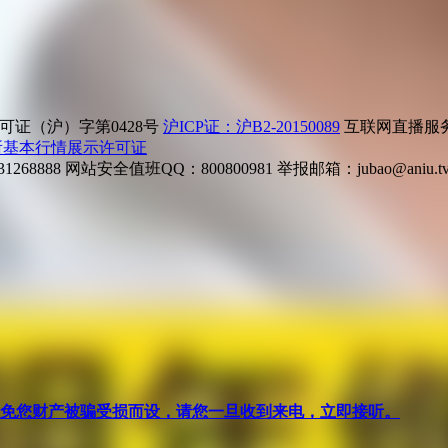
证（沪）字第0428号
沪ICP证：沪B2-20150089
互联网直播服务企
所基本行情展示许可证
268888
网站安全值班QQ：800800981
举报邮箱：
jubao@aniu.t
针对避免您财产被骗受损而设，请您一旦收到来电，立即接听。