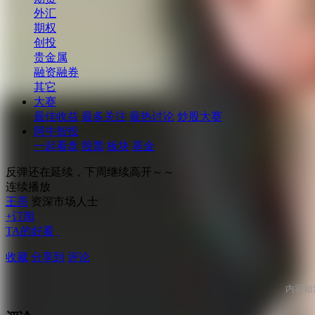
外汇
期权
创投
贵金属
融资融券
其它
大赛
最佳收益
最多关注
最热讨论
炒股大赛
阿牛智投
一起看盘
股票
板块
基金
反弹还在延续，下周继续高开～～
连续播放
王亮
资深市场人士
+订阅
TA的好看
收藏
分享到
评论
内容如