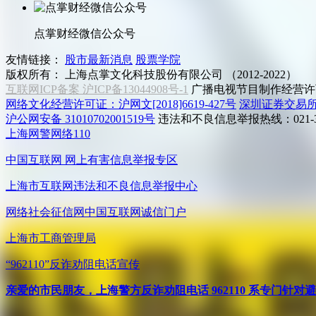
点掌财经微信公众号
友情链接：
股市最新消息
股票学院
版权所有：
上海点掌文化科技股份有限公司 （2012-2022）
互联网ICP备案 沪ICP备13044908号-1
广播电视节目制作经营许可
网络文化经营许可证：沪网文[2018]6619-427号
深圳证券交易
沪公网安备 31010702001519号
违法和不良信息举报热线：021-31
上海网警网络110
中国互联网
网上有害信息举报专区
上海市互联网
违法和不良信息举报中心
网络社会征信网
中国互联网诚信门户
上海市工商管理局
“962110”
反诈劝阻电话宣传
亲爱的市民朋友，上海警方反诈劝阻电话 962110 系专门