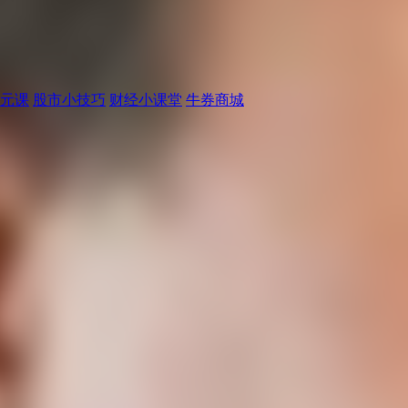
元课
股市小技巧
财经小课堂
牛券商城