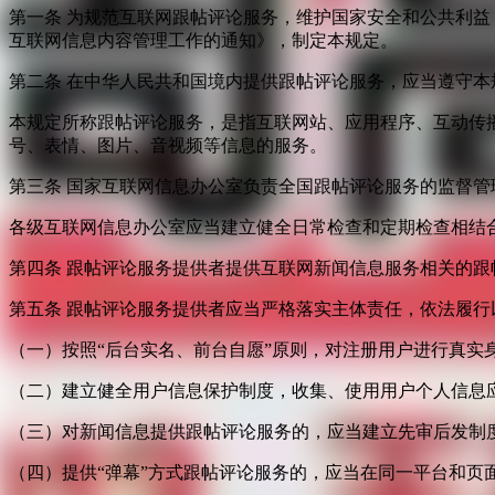
第一条 为规范互联网跟帖评论服务，维护国家安全和公共利
互联网信息内容管理工作的通知》，制定本规定。
第二条 在中华人民共和国境内提供跟帖评论服务，应当遵守本
本规定所称跟帖评论服务，是指互联网站、应用程序、互动传
号、表情、图片、音视频等信息的服务。
第三条 国家互联网信息办公室负责全国跟帖评论服务的监督
各级互联网信息办公室应当建立健全日常检查和定期检查相结
第四条 跟帖评论服务提供者提供互联网新闻信息服务相关的
第五条 跟帖评论服务提供者应当严格落实主体责任，依法履行
（一）按照“后台实名、前台自愿”原则，对注册用户进行真实
（二）建立健全用户信息保护制度，收集、使用用户个人信息
（三）对新闻信息提供跟帖评论服务的，应当建立先审后发制
（四）提供“弹幕”方式跟帖评论服务的，应当在同一平台和页