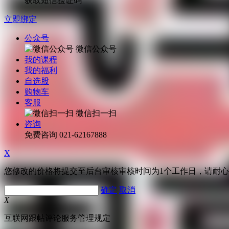
获取短信验证码
立即绑定
公众号
微信公众号
我的课程
我的福利
自选股
购物车
客服
微信扫一扫
咨询
免费咨询
021-62167888
X
您修改的价格将提交至后台审核审核时间为1个工作日，请耐
确定
取消
X
互联网跟帖评论服务管理规定