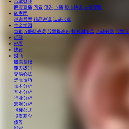
点掌财经
股票直播
回看
预告
点播
股市快讯
在线帮助
砖家团
说说股票
精品说说
认证砖家
牛金学园
首页
A股特战课
股票提高班
投资训练营
金融必学
股票五
话题
好看
快评
财商
股票基础
能力级别
交易心法
选股技巧
技术分析
基本分析
行业分析
宏观分析
指标公式
投资基金
债券
期货