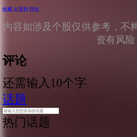
收藏
分享到
评论
内容如涉及个股仅供参考，不
资有风险
评论
还需输入10个字
话题
热门话题