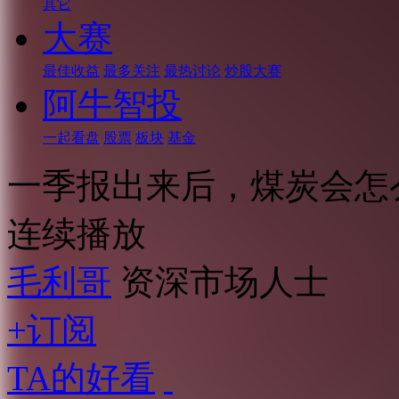
其它
大赛
最佳收益
最多关注
最热讨论
炒股大赛
阿牛智投
一起看盘
股票
板块
基金
一季报出来后，煤炭会怎
连续播放
毛利哥
资深市场人士
+订阅
TA的好看