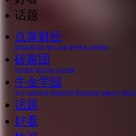
话题
点掌财经
股票直播
回看
预告
点播
股市快讯
在线帮助
砖家团
说说股票
精品说说
认证砖家
牛金学园
首页
A股特战课
股票提高班
投资训练营
金融必学
股票五
话题
好看