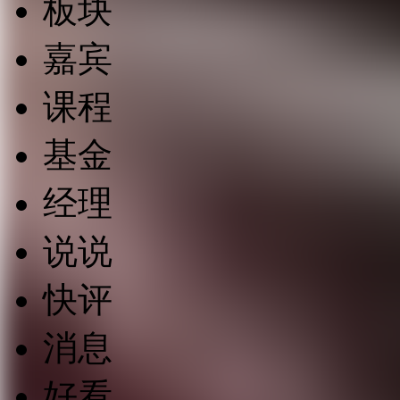
板块
嘉宾
课程
基金
经理
说说
快评
消息
好看