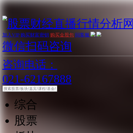
加入VIP
购买财富密钥
购买金股包
问客服
微信扫码咨询
咨询电话：
021-62167888
综合
股票