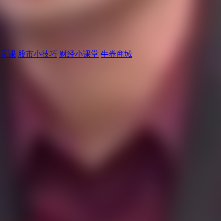
元课
股市小技巧
财经小课堂
牛券商城