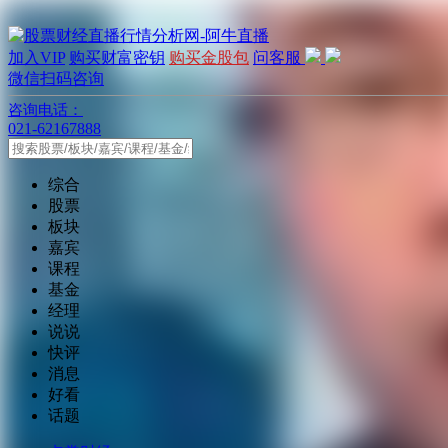
加入VIP
购买财富密钥
购买金股包
问客服
微信扫码咨询
咨询电话：
021-62167888
综合
股票
板块
嘉宾
课程
基金
经理
说说
快评
消息
好看
话题