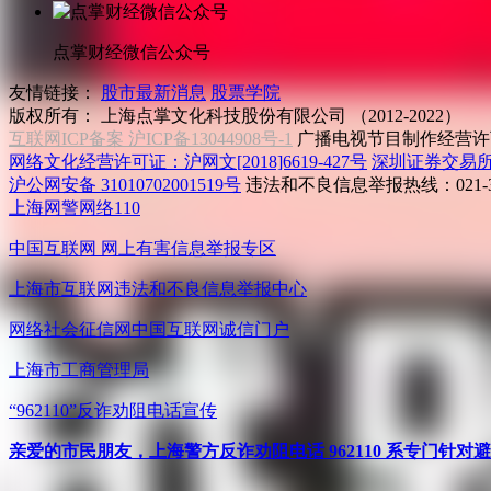
点掌财经微信公众号
友情链接：
股市最新消息
股票学院
版权所有：
上海点掌文化科技股份有限公司 （2012-2022）
互联网ICP备案 沪ICP备13044908号-1
广播电视节目制作经营许可
网络文化经营许可证：沪网文[2018]6619-427号
深圳证券交易
沪公网安备 31010702001519号
违法和不良信息举报热线：021-31
上海网警网络110
中国互联网
网上有害信息举报专区
上海市互联网
违法和不良信息举报中心
网络社会征信网
中国互联网诚信门户
上海市工商管理局
“962110”
反诈劝阻电话宣传
亲爱的市民朋友，上海警方反诈劝阻电话 962110 系专门