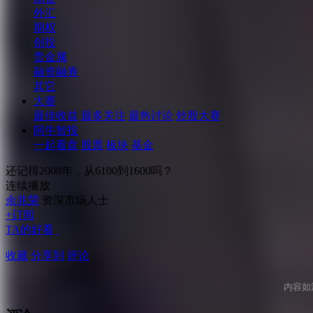
外汇
期权
创投
贵金属
融资融券
其它
大赛
最佳收益
最多关注
最热讨论
炒股大赛
阿牛智投
一起看盘
股票
板块
基金
还记得2008年，从6100到1600吗？
连续播放
余兆荣
资深市场人士
+订阅
TA的好看
收藏
分享到
评论
内容如