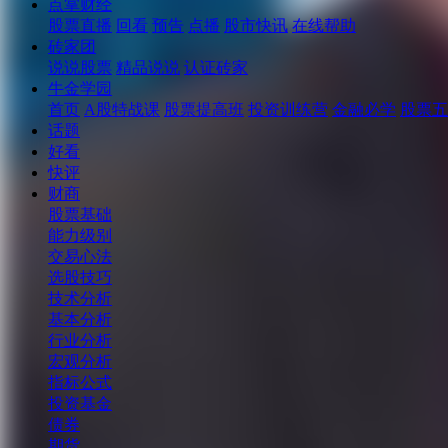
点掌财经
股票直播
回看
预告
点播
股市快讯
在线帮助
砖家团
说说股票
精品说说
认证砖家
牛金学园
首页
A股特战课
股票提高班
投资训练营
金融必学
股票五
话题
好看
快评
财商
股票基础
能力级别
交易心法
选股技巧
技术分析
基本分析
行业分析
宏观分析
指标公式
投资基金
债券
期货