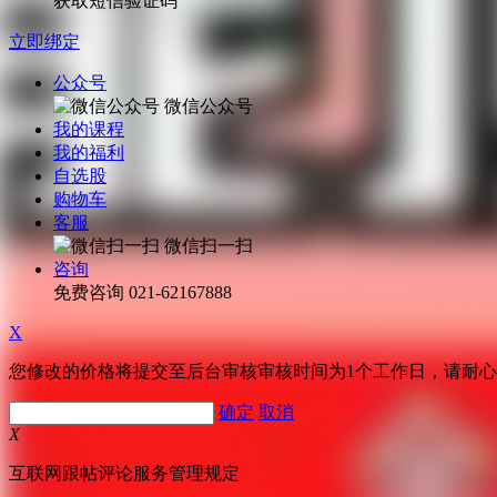
获取短信验证码
立即绑定
公众号
微信公众号
我的课程
我的福利
自选股
购物车
客服
微信扫一扫
咨询
免费咨询
021-62167888
X
您修改的价格将提交至后台审核审核时间为1个工作日，请耐
确定
取消
X
互联网跟帖评论服务管理规定