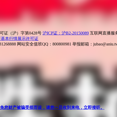
证（沪）字第0428号
沪ICP证：沪B2-20150089
互联网直播服务企
所基本行情展示许可证
268888
网站安全值班QQ：800800981
举报邮箱：
jubao@aniu.t
针对避免您财产被骗受损而设，请您一旦收到来电，立即接听。