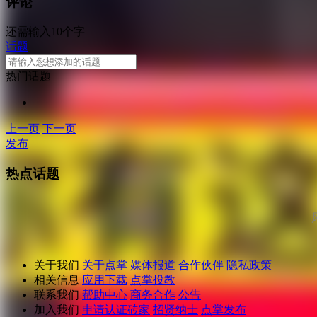
评论
还需输入10个字
话题
热门话题
上一页
下一页
发布
热点话题
关于我们
关于点掌
媒体报道
合作伙伴
隐私政策
相关信息
应用下载
点掌投教
联系我们
帮助中心
商务合作
公告
加入我们
申请认证砖家
招贤纳士
点掌发布