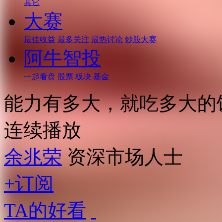
其它
大赛
最佳收益
最多关注
最热讨论
炒股大赛
阿牛智投
一起看盘
股票
板块
基金
能力有多大，就吃多大的
连续播放
余兆荣
资深市场人士
+订阅
TA的好看