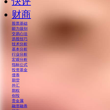
快评
财商
股票基础
能力级别
交易心法
选股技巧
技术分析
基本分析
行业分析
宏观分析
指标公式
投资基金
债券
期货
外汇
期权
创投
贵金属
融资融券