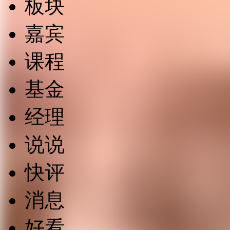
板块
嘉宾
课程
基金
经理
说说
快评
消息
好看