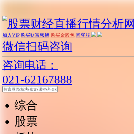
加入VIP
购买财富密钥
购买金股包
问客服
微信扫码咨询
咨询电话：
021-62167888
综合
股票