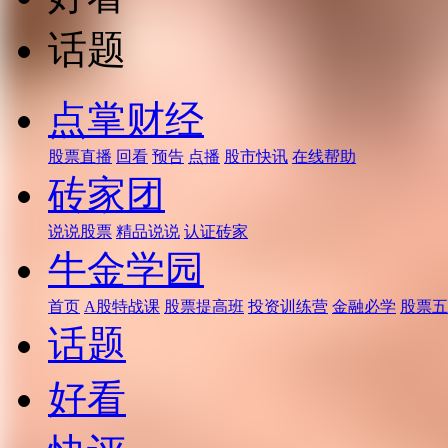
话题
点掌财经
股票直播
回看
预告
点播
股市快讯
在线帮助
砖家团
说说股票
精品说说
认证砖家
牛金学园
首页
A股特战课
股票提高班
投资训练营
金融必学
股票五
话题
好看