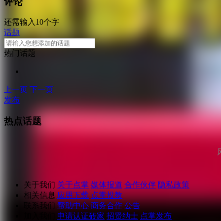
评论
还需输入10个字
话题
热门话题
上一页
下一页
发布
热点话题
关于我们
关于点掌
媒体报道
合作伙伴
隐私政策
相关信息
应用下载
点掌投教
联系我们
帮助中心
商务合作
公告
加入我们
申请认证砖家
招贤纳士
点掌发布