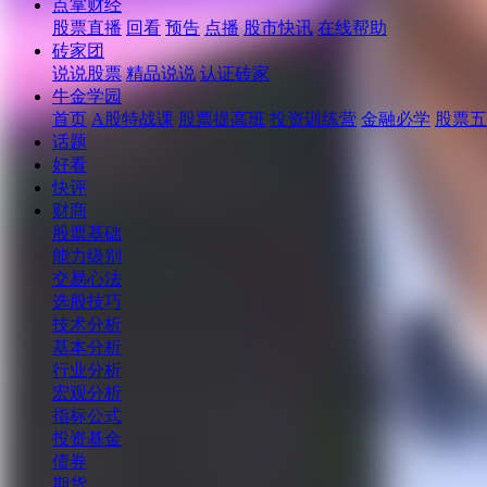
点掌财经
股票直播
回看
预告
点播
股市快讯
在线帮助
砖家团
说说股票
精品说说
认证砖家
牛金学园
首页
A股特战课
股票提高班
投资训练营
金融必学
股票五
话题
好看
快评
财商
股票基础
能力级别
交易心法
选股技巧
技术分析
基本分析
行业分析
宏观分析
指标公式
投资基金
债券
期货