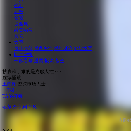
外汇
期权
创投
贵金属
融资融券
其它
大赛
最佳收益
最多关注
最热讨论
炒股大赛
阿牛智投
一起看盘
股票
板块
基金
抄底难，难的是克服人性～～
连续播放
王雨厚
资深市场人士
+订阅
TA的好看
收藏
分享到
评论
内容如