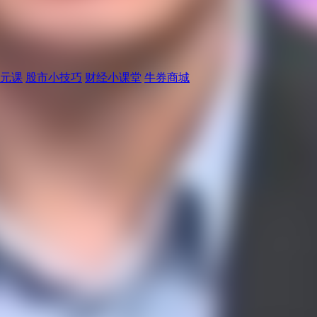
元课
股市小技巧
财经小课堂
牛券商城