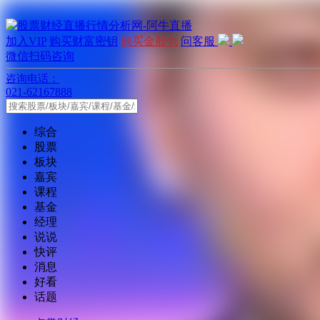
加入VIP
购买财富密钥
购买金股包
问客服
微信扫码咨询
咨询电话：
021-62167888
综合
股票
板块
嘉宾
课程
基金
经理
说说
快评
消息
好看
话题