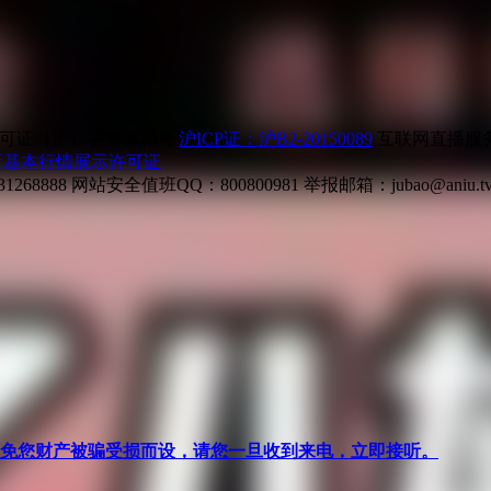
证（沪）字第0428号
沪ICP证：沪B2-20150089
互联网直播服务企
所基本行情展示许可证
268888
网站安全值班QQ：800800981
举报邮箱：
jubao@aniu.t
针对避免您财产被骗受损而设，请您一旦收到来电，立即接听。