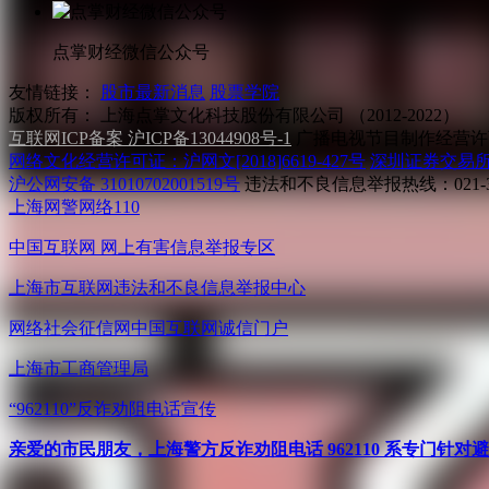
点掌财经微信公众号
友情链接：
股市最新消息
股票学院
版权所有：
上海点掌文化科技股份有限公司 （2012-2022）
互联网ICP备案 沪ICP备13044908号-1
广播电视节目制作经营许可
网络文化经营许可证：沪网文[2018]6619-427号
深圳证券交易
沪公网安备 31010702001519号
违法和不良信息举报热线：021-31
上海网警网络110
中国互联网
网上有害信息举报专区
上海市互联网
违法和不良信息举报中心
网络社会征信网
中国互联网诚信门户
上海市工商管理局
“962110”
反诈劝阻电话宣传
亲爱的市民朋友，上海警方反诈劝阻电话 962110 系专门