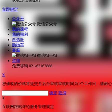
获取短信验证码
立即绑定
公众号
微信公众号
我的课程
我的福利
自选股
购物车
客服
微信扫一扫
咨询
免费咨询
021-62167888
X
您修改的价格将提交至后台审核审核时间为1个工作日，请耐
确定
取消
X
互联网跟帖评论服务管理规定