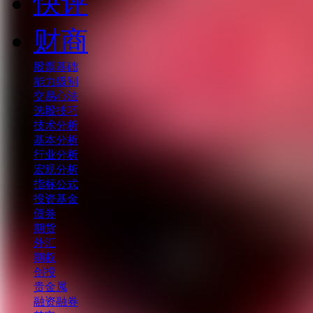
快评
财商
股票基础
能力级别
交易心法
选股技巧
技术分析
基本分析
行业分析
宏观分析
指标公式
投资基金
债券
期货
外汇
期权
创投
贵金属
融资融券