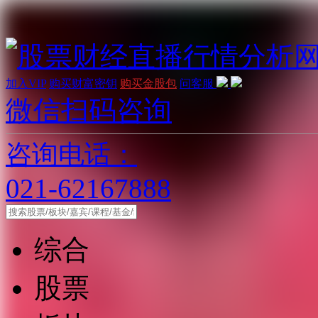
加入VIP
购买财富密钥
购买金股包
问客服
微信扫码咨询
咨询电话：
021-62167888
综合
股票