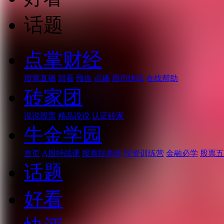
话题
点掌财经
股票直播
回看
预告
点播
股市快讯
在线帮助
砖家团
说说股票
精品说说
认证砖家
牛金学园
首页
A股特战课
股票提高班
投资训练营
金融必学
股票五
话题
好看