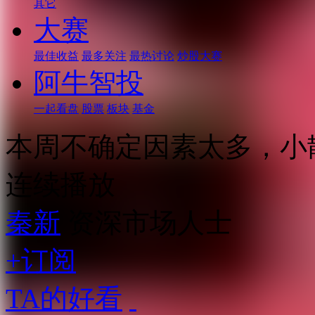
其它
大赛
最佳收益
最多关注
最热讨论
炒股大赛
阿牛智投
一起看盘
股票
板块
基金
本周不确定因素太多，小
连续播放
秦新
资深市场人士
+订阅
TA的好看