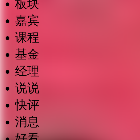
板块
嘉宾
课程
基金
经理
说说
快评
消息
好看