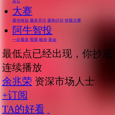
其它
大赛
最佳收益
最多关注
最热讨论
炒股大赛
阿牛智投
一起看盘
股票
板块
基金
最低点已经出现，你抄底
连续播放
余兆荣
资深市场人士
+订阅
TA的好看