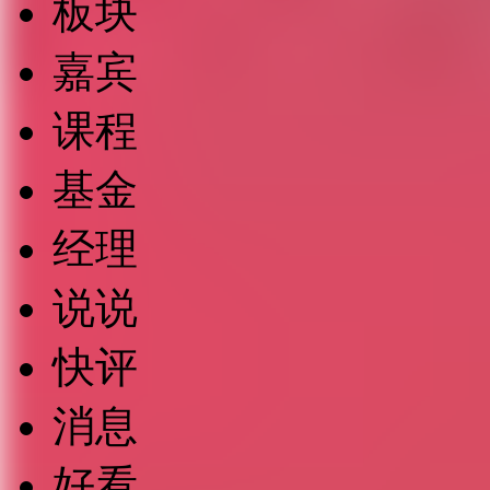
板块
嘉宾
课程
基金
经理
说说
快评
消息
好看