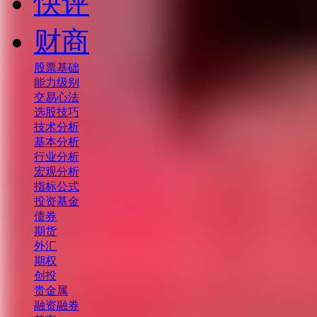
快评
财商
股票基础
能力级别
交易心法
选股技巧
技术分析
基本分析
行业分析
宏观分析
指标公式
投资基金
债券
期货
外汇
期权
创投
贵金属
融资融券