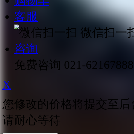
购物车
客服
微信扫一
咨询
免费咨询
021-62167888
X
您修改的价格将提交至后
请耐心等待