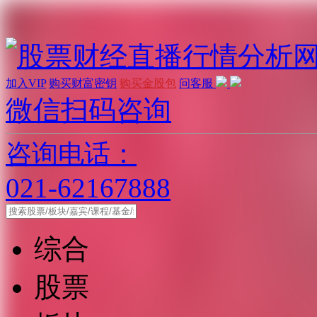
加入VIP
购买财富密钥
购买金股包
问客服
微信扫码咨询
咨询电话：
021-62167888
综合
股票