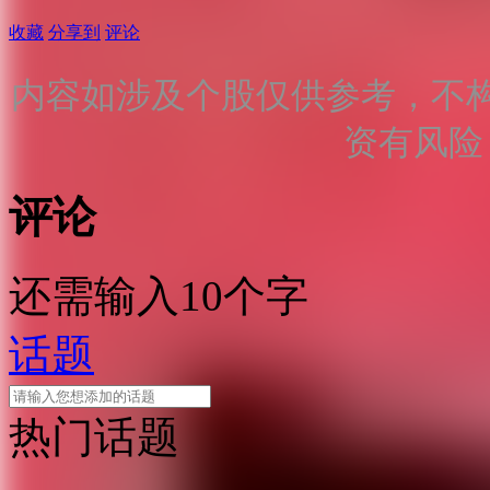
收藏
分享到
评论
内容如涉及个股仅供参考，不
资有风险
评论
还需输入10个字
话题
热门话题