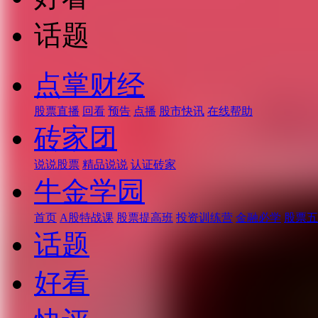
话题
点掌财经
股票直播
回看
预告
点播
股市快讯
在线帮助
砖家团
说说股票
精品说说
认证砖家
牛金学园
首页
A股特战课
股票提高班
投资训练营
金融必学
股票五
话题
好看