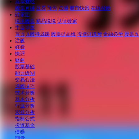
点掌财经
股票直播
回看
预告
点播
股市快讯
在线帮助
砖家团
说说股票
精品说说
认证砖家
牛金学园
首页
A股特战课
股票提高班
投资训练营
金融必学
股票五
话题
好看
快评
财商
股票基础
能力级别
交易心法
选股技巧
技术分析
基本分析
行业分析
宏观分析
指标公式
投资基金
债券
期货