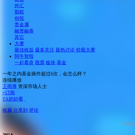
外汇
期权
创投
贵金属
融资融券
其它
大赛
最佳收益
最多关注
最热讨论
炒股大赛
阿牛智投
一起看盘
股票
板块
基金
一年之内基金操作超过6次，会怎么样？
连续播放
王雨厚
资深市场人士
+订阅
TA的好看
收藏
分享到
评论
内容如