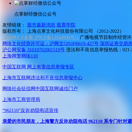
点掌财经微信公众号
友情链接：
股市最新消息
股票学院
版权所有：
上海点掌文化科技股份有限公司 （2012-2022）
互联网ICP备案 沪ICP备13044908号-1
广播电视节目制作经营许可
网络文化经营许可证：沪网文[2018]6619-427号
深圳证券交易
沪公网安备 31010702001519号
违法和不良信息举报热线：021-31
上海网警网络110
中国互联网
网上有害信息举报专区
上海市互联网
违法和不良信息举报中心
网络社会征信网
中国互联网诚信门户
上海市工商管理局
“962110”
反诈劝阻电话宣传
亲爱的市民朋友，上海警方反诈劝阻电话 962110 系专门