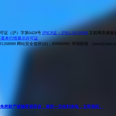
证（沪）字第0428号
沪ICP证：沪B2-20150089
互联网直播服务企
所基本行情展示许可证
268888
网站安全值班QQ：800800981
举报邮箱：
jubao@aniu.t
针对避免您财产被骗受损而设，请您一旦收到来电，立即接听。