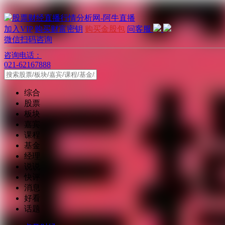
加入VIP
购买财富密钥
购买金股包
问客服
微信扫码咨询
咨询电话：
021-62167888
综合
股票
板块
嘉宾
课程
基金
经理
说说
快评
消息
好看
话题