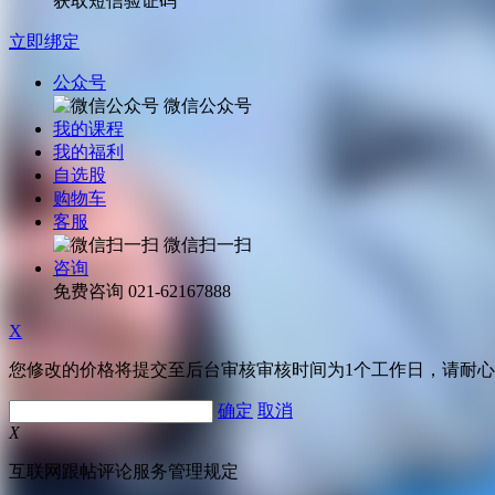
获取短信验证码
立即绑定
公众号
微信公众号
我的课程
我的福利
自选股
购物车
客服
微信扫一扫
咨询
免费咨询
021-62167888
X
您修改的价格将提交至后台审核审核时间为1个工作日，请耐
确定
取消
X
互联网跟帖评论服务管理规定