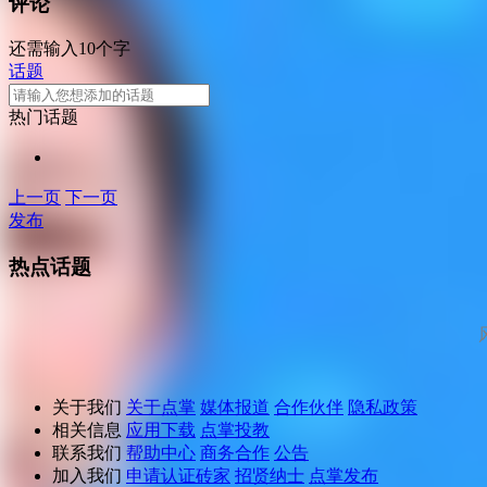
评论
还需输入10个字
话题
热门话题
上一页
下一页
发布
热点话题
关于我们
关于点掌
媒体报道
合作伙伴
隐私政策
相关信息
应用下载
点掌投教
联系我们
帮助中心
商务合作
公告
加入我们
申请认证砖家
招贤纳士
点掌发布