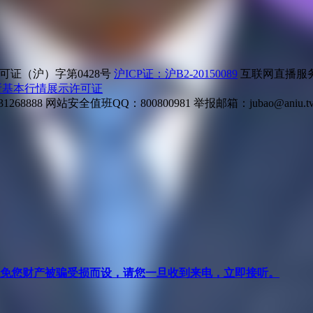
证（沪）字第0428号
沪ICP证：沪B2-20150089
互联网直播服务企
所基本行情展示许可证
268888
网站安全值班QQ：800800981
举报邮箱：
jubao@aniu.t
针对避免您财产被骗受损而设，请您一旦收到来电，立即接听。