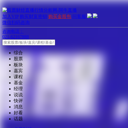
加入VIP
购买财富密钥
购买金股包
问客服
微信扫码咨询
咨询电话：
021-62167888
综合
股票
板块
嘉宾
课程
基金
经理
说说
快评
消息
好看
话题