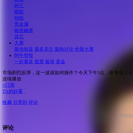
外汇
期权
创投
贵金属
融资融券
其它
大赛
最佳收益
最多关注
最热讨论
炒股大赛
阿牛智投
一起看盘
股票
板块
基金
市场剧烈反弹，这一波该如何操作？今天下午3点，听专业人
连续播放
+订阅
TA的好看
收藏
分享到
评论
内容如
评论