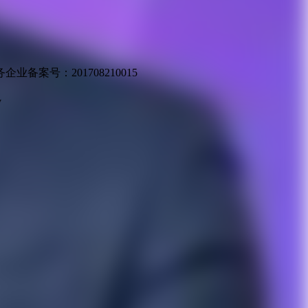
业备案号：201708210015
v