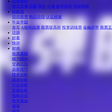
点掌财经
股票直播
回看
预告
点播
股市快讯
在线帮助
砖家团
说说股票
精品说说
认证砖家
牛金学园
首页
A股特战课
股票提高班
投资训练营
金融必学
股票五
话题
好看
快评
财商
股票基础
能力级别
交易心法
选股技巧
技术分析
基本分析
行业分析
宏观分析
指标公式
投资基金
债券
期货