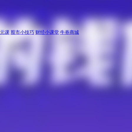
元课
股市小技巧
财经小课堂
牛券商城