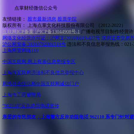
点掌财经微信公众号
友情链接：
股市最新消息
股票学院
版权所有：
上海点掌文化科技股份有限公司 （2012-2022）
互联网ICP备案 沪ICP备13044908号-1
广播电视节目制作经营许可
网络文化经营许可证：沪网文[2018]6619-427号
深圳证券交易
沪公网安备 31010702001519号
违法和不良信息举报热线：021-31
上海网警网络110
中国互联网
网上有害信息举报专区
上海市互联网
违法和不良信息举报中心
网络社会征信网
中国互联网诚信门户
上海市工商管理局
“962110”
反诈劝阻电话宣传
亲爱的市民朋友，上海警方反诈劝阻电话 962110 系专门