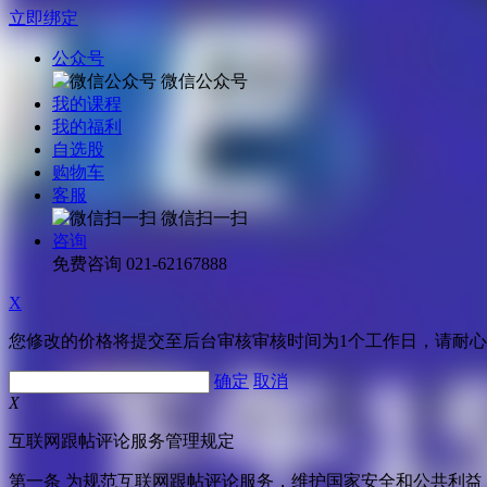
立即绑定
公众号
微信公众号
我的课程
我的福利
自选股
购物车
客服
微信扫一扫
咨询
免费咨询
021-62167888
X
您修改的价格将提交至后台审核审核时间为1个工作日，请耐
确定
取消
X
互联网跟帖评论服务管理规定
第一条 为规范互联网跟帖评论服务，维护国家安全和公共利