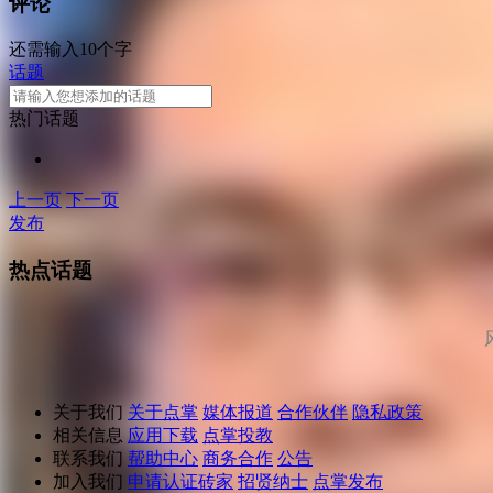
评论
还需输入10个字
话题
热门话题
上一页
下一页
发布
热点话题
关于我们
关于点掌
媒体报道
合作伙伴
隐私政策
相关信息
应用下载
点掌投教
联系我们
帮助中心
商务合作
公告
加入我们
申请认证砖家
招贤纳士
点掌发布