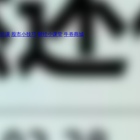
元课
股市小技巧
财经小课堂
牛券商城