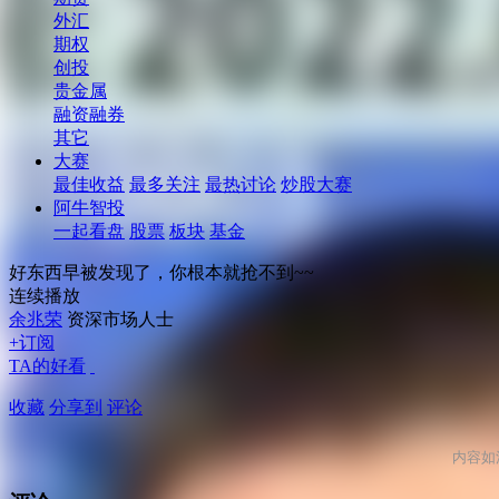
外汇
期权
创投
贵金属
融资融券
其它
大赛
最佳收益
最多关注
最热讨论
炒股大赛
阿牛智投
一起看盘
股票
板块
基金
好东西早被发现了，你根本就抢不到~~
连续播放
余兆荣
资深市场人士
+订阅
TA的好看
收藏
分享到
评论
内容如