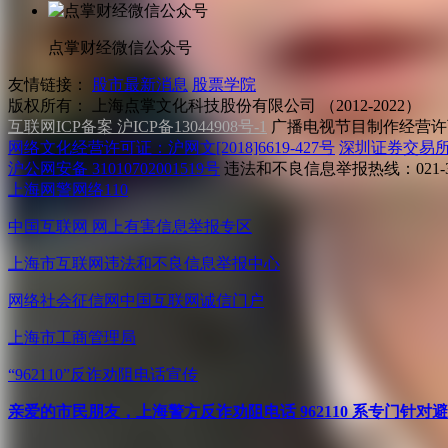
点掌财经微信公众号
友情链接：
股市最新消息
股票学院
版权所有：
上海点掌文化科技股份有限公司 （2012-2022）
互联网ICP备案 沪ICP备13044908号-1
广播电视节目制作经营许可
网络文化经营许可证：沪网文[2018]6619-427号
深圳证券交易
沪公网安备 31010702001519号
违法和不良信息举报热线：021-31
上海网警网络110
中国互联网
网上有害信息举报专区
上海市互联网
违法和不良信息举报中心
网络社会征信网
中国互联网诚信门户
上海市工商管理局
“962110”
反诈劝阻电话宣传
亲爱的市民朋友，上海警方反诈劝阻电话 962110 系专门