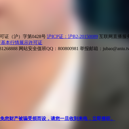
证（沪）字第0428号
沪ICP证：沪B2-20150089
互联网直播服务企
所基本行情展示许可证
268888
网站安全值班QQ：800800981
举报邮箱：
jubao@aniu.t
针对避免您财产被骗受损而设，请您一旦收到来电，立即接听。