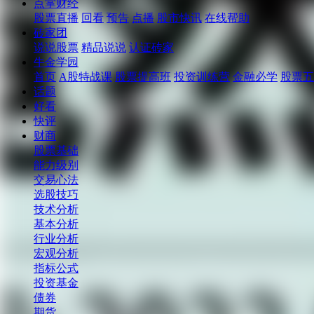
点掌财经
股票直播
回看
预告
点播
股市快讯
在线帮助
砖家团
说说股票
精品说说
认证砖家
牛金学园
首页
A股特战课
股票提高班
投资训练营
金融必学
股票五
话题
好看
快评
财商
股票基础
能力级别
交易心法
选股技巧
技术分析
基本分析
行业分析
宏观分析
指标公式
投资基金
债券
期货