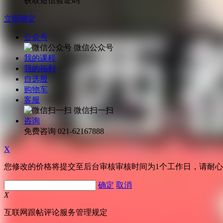
获取短信验证码
立即绑定
公众号
微信公众号
我的课程
我的福利
自选股
购物车
客服
微信扫一扫
咨询
免费咨询
021-62167888
X
您修改的价格将提交至后台审核审核时间为1个工作日，请耐
确定
取消
X
互联网跟帖评论服务管理规定