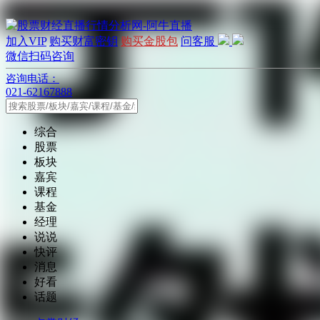
加入VIP
购买财富密钥
购买金股包
问客服
微信扫码咨询
咨询电话：
021-62167888
综合
股票
板块
嘉宾
课程
基金
经理
说说
快评
消息
好看
话题