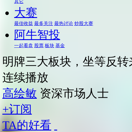
其它
大赛
最佳收益
最多关注
最热讨论
炒股大赛
阿牛智投
一起看盘
股票
板块
基金
明牌三大板块，坐等反转来
连续播放
高绘敏
资深市场人士
+订阅
TA的好看