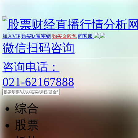
加入VIP
购买财富密钥
购买金股包
问客服
微信扫码咨询
咨询电话：
021-62167888
综合
股票