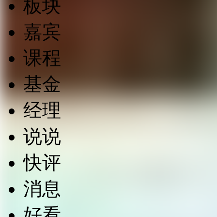
板块
嘉宾
课程
基金
经理
说说
快评
消息
好看