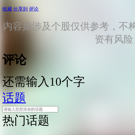
收藏
分享到
评论
内容如涉及个股仅供参考，不
资有风险
评论
还需输入10个字
话题
热门话题