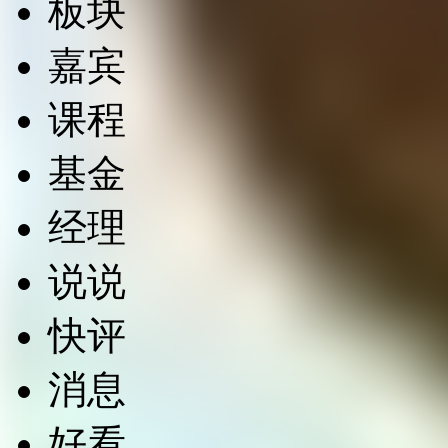
板块
嘉宾
课程
基金
经理
说说
快评
消息
好看