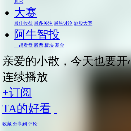
其它
大赛
最佳收益
最多关注
最热讨论
炒股大赛
阿牛智投
一起看盘
股票
板块
基金
亲爱的小散，今天也要开心
连续播放
+订阅
TA的好看
收藏
分享到
评论