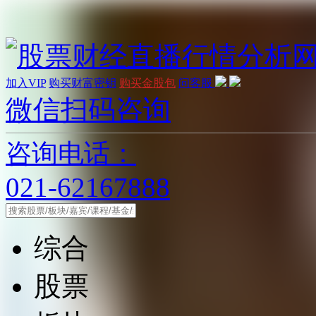
加入VIP
购买财富密钥
购买金股包
问客服
微信扫码咨询
咨询电话：
021-62167888
综合
股票