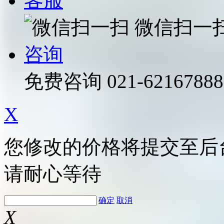
客服
微信扫一
咨询
免费咨询
021-62167888
X
您修改的价格将提交至后
请耐心等待
确定
取消
X