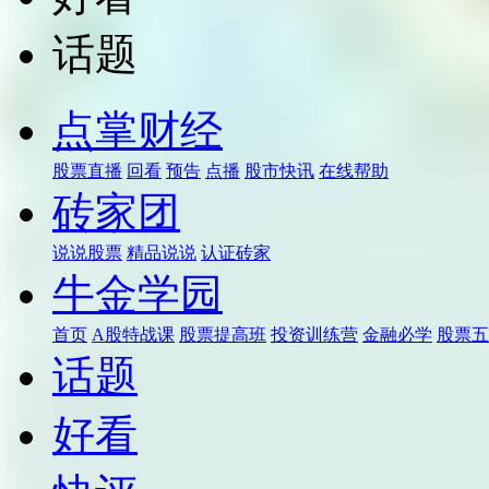
话题
点掌财经
股票直播
回看
预告
点播
股市快讯
在线帮助
砖家团
说说股票
精品说说
认证砖家
牛金学园
首页
A股特战课
股票提高班
投资训练营
金融必学
股票五
话题
好看