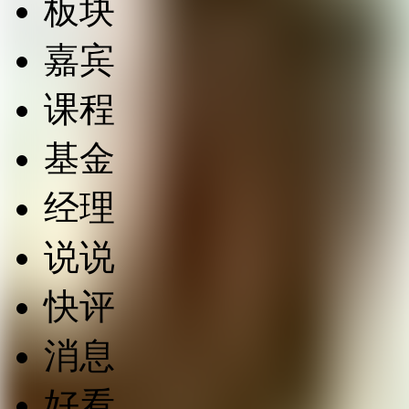
板块
嘉宾
课程
基金
经理
说说
快评
消息
好看