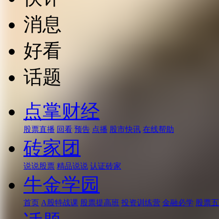
消息
好看
话题
点掌财经
股票直播
回看
预告
点播
股市快讯
在线帮助
砖家团
说说股票
精品说说
认证砖家
牛金学园
首页
A股特战课
股票提高班
投资训练营
金融必学
股票五