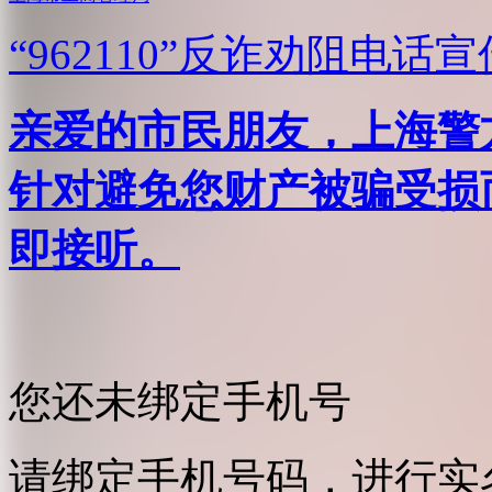
“962110”
反诈劝阻电话宣
亲爱的市民朋友，上海警方反
针对避免您财产被骗受损
即接听。
您还未绑定手机号
请绑定手机号码，进行实