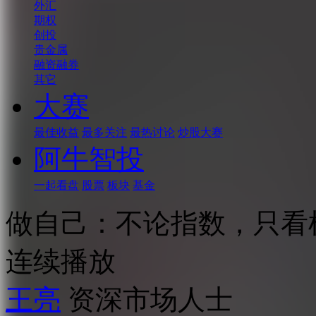
外汇
期权
创投
贵金属
融资融券
其它
大赛
最佳收益
最多关注
最热讨论
炒股大赛
阿牛智投
一起看盘
股票
板块
基金
做自己：不论指数，只看
连续播放
王亮
资深市场人士