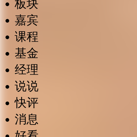
板块
嘉宾
课程
基金
经理
说说
快评
消息
好看