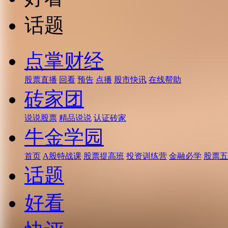
话题
点掌财经
股票直播
回看
预告
点播
股市快讯
在线帮助
砖家团
说说股票
精品说说
认证砖家
牛金学园
首页
A股特战课
股票提高班
投资训练营
金融必学
股票五
话题
好看