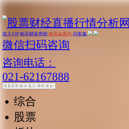
加入VIP
购买财富密钥
购买金股包
问客服
微信扫码咨询
咨询电话：
021-62167888
综合
股票