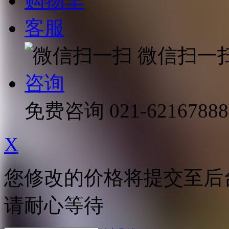
购物车
客服
微信扫一
咨询
免费咨询
021-62167888
X
您修改的价格将提交至后
请耐心等待