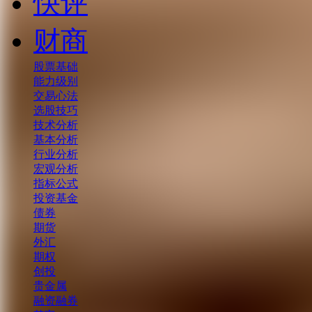
快评
财商
股票基础
能力级别
交易心法
选股技巧
技术分析
基本分析
行业分析
宏观分析
指标公式
投资基金
债券
期货
外汇
期权
创投
贵金属
融资融券