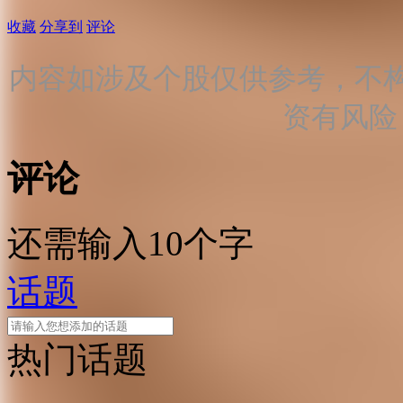
收藏
分享到
评论
内容如涉及个股仅供参考，不
资有风险
评论
还需输入10个字
话题
热门话题