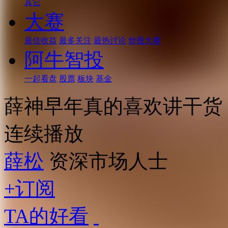
其它
大赛
最佳收益
最多关注
最热讨论
炒股大赛
阿牛智投
一起看盘
股票
板块
基金
薛神早年真的喜欢讲干货
连续播放
薛松
资深市场人士
+订阅
TA的好看