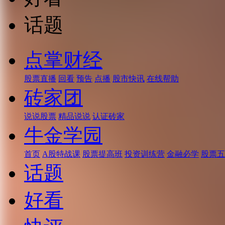
话题
点掌财经
股票直播
回看
预告
点播
股市快讯
在线帮助
砖家团
说说股票
精品说说
认证砖家
牛金学园
首页
A股特战课
股票提高班
投资训练营
金融必学
股票五
话题
好看