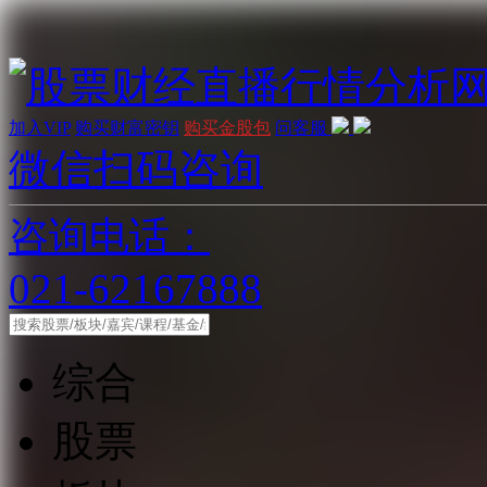
加入VIP
购买财富密钥
购买金股包
问客服
微信扫码咨询
咨询电话：
021-62167888
综合
股票