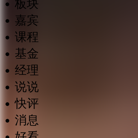
板块
嘉宾
课程
基金
经理
说说
快评
消息
好看