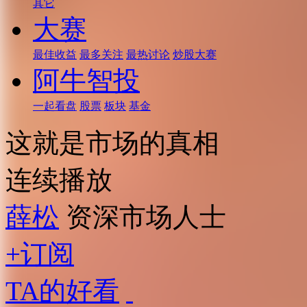
其它
大赛
最佳收益
最多关注
最热讨论
炒股大赛
阿牛智投
一起看盘
股票
板块
基金
这就是市场的真相
连续播放
薛松
资深市场人士
+订阅
TA的好看