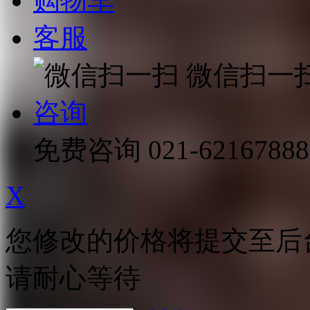
购物车
客服
微信扫一
咨询
免费咨询
021-62167888
X
您修改的价格将提交至后
请耐心等待