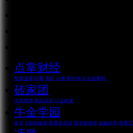
消息
好看
话题
点掌财经
股票直播
回看
预告
点播
股市快讯
在线帮助
砖家团
说说股票
精品说说
认证砖家
牛金学园
首页
A股特战课
股票提高班
投资训练营
金融必学
股票五