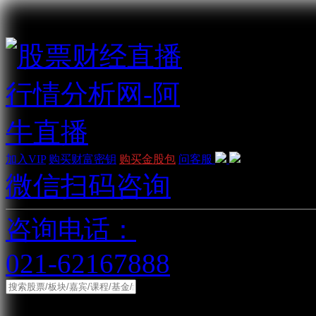
加入VIP
购买财富密钥
购买金股包
问客服
微信扫码咨询
咨询电话：
021-62167888