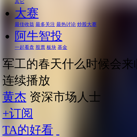
其它
大赛
最佳收益
最多关注
最热讨论
炒股大赛
阿牛智投
一起看盘
股票
板块
基金
军工的春天什么时候会来
连续播放
黄杰
资深市场人士
+订阅
TA的好看