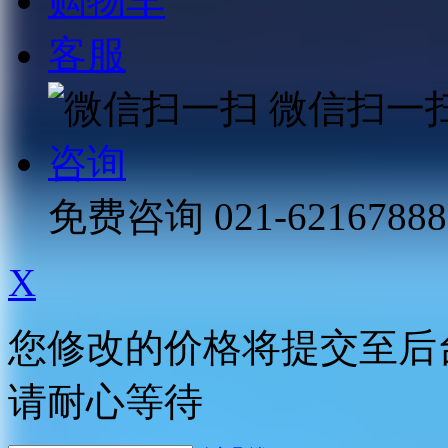
购物车
客服
微信扫一
咨询
免费咨询
021-62167888
X
您修改的价格将提交至后
请耐心等待