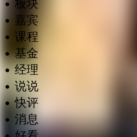
板块
嘉宾
课程
基金
经理
说说
快评
消息
好看