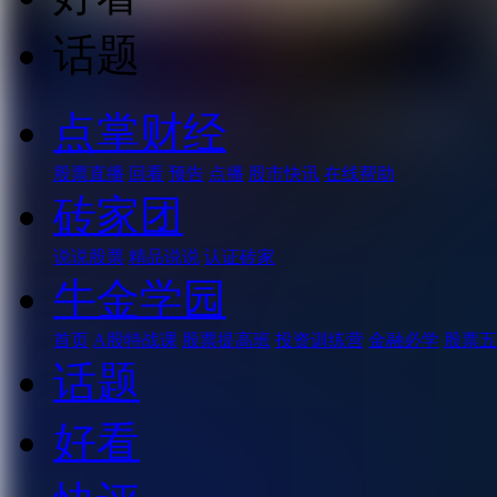
话题
点掌财经
股票直播
回看
预告
点播
股市快讯
在线帮助
砖家团
说说股票
精品说说
认证砖家
牛金学园
首页
A股特战课
股票提高班
投资训练营
金融必学
股票五
话题
好看