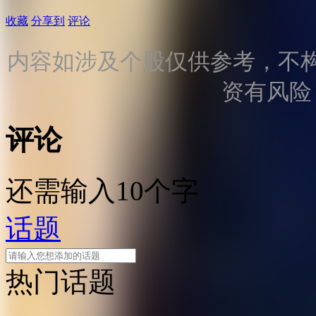
收藏
分享到
评论
内容如涉及个股仅供参考，不
资有风险
评论
还需输入10个字
话题
热门话题