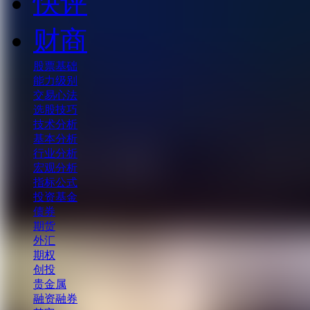
快评
财商
股票基础
能力级别
交易心法
选股技巧
技术分析
基本分析
行业分析
宏观分析
指标公式
投资基金
债券
期货
外汇
期权
创投
贵金属
融资融券