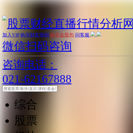
加入VIP
购买财富密钥
购买金股包
问客服
微信扫码咨询
咨询电话：
021-62167888
综合
股票