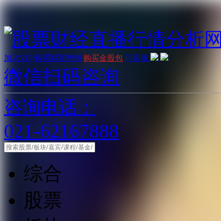
加入VIP
购买财富密钥
购买金股包
问客服
微信扫码咨询
咨询电话：
021-62167888
综合
股票