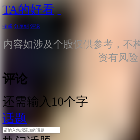
TA的好看
收藏
分享到
评论
内容如涉及个股仅供参考，不
资有风险
评论
还需输入10个字
话题