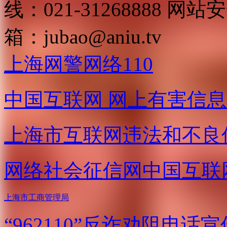
线：021-31268888
网站安全
箱：
jubao@aniu.tv
上海网警网络110
中国互联网
网上有害信息
上海市互联网
违法和不良
网络社会征信网
中国互联
上海市工商管理局
“962110”
反诈劝阻电话宣