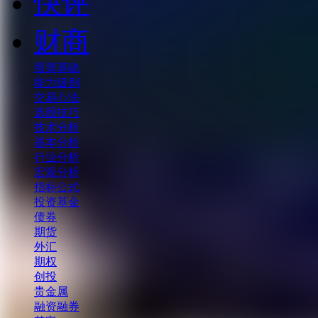
快评
财商
股票基础
能力级别
交易心法
选股技巧
技术分析
基本分析
行业分析
宏观分析
指标公式
投资基金
债券
期货
外汇
期权
创投
贵金属
融资融券