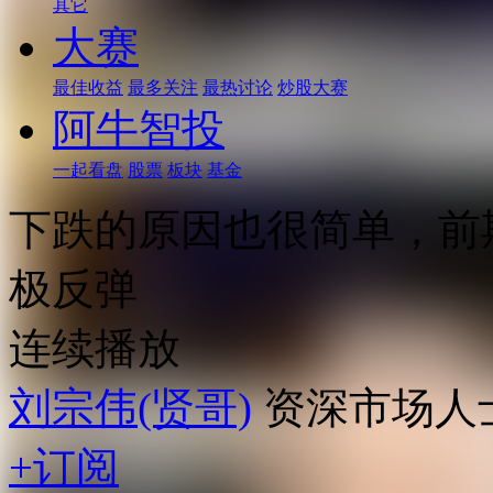
其它
大赛
最佳收益
最多关注
最热讨论
炒股大赛
阿牛智投
一起看盘
股票
板块
基金
下跌的原因也很简单，前
极反弹
连续播放
刘宗伟(贤哥)
资深市场人
+订阅