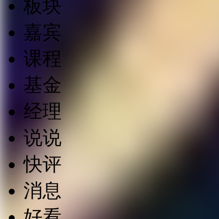
板块
嘉宾
课程
基金
经理
说说
快评
消息
好看