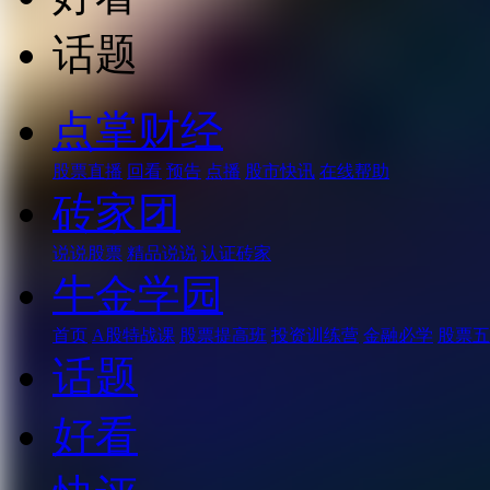
话题
点掌财经
股票直播
回看
预告
点播
股市快讯
在线帮助
砖家团
说说股票
精品说说
认证砖家
牛金学园
首页
A股特战课
股票提高班
投资训练营
金融必学
股票五
话题
好看