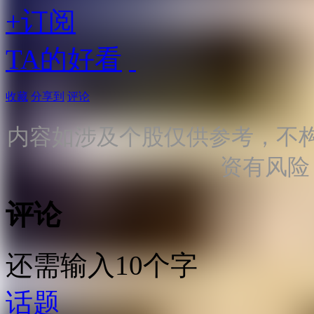
+订阅
TA的好看
收藏
分享到
评论
内容如涉及个股仅供参考，不
资有风险
评论
还需输入10个字
话题