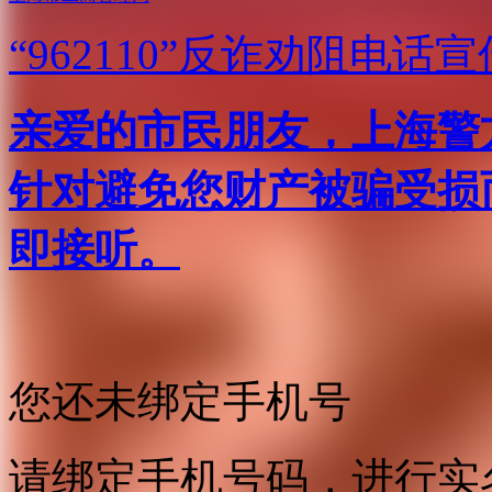
“962110”
反诈劝阻电话宣
亲爱的市民朋友，上海警方反
针对避免您财产被骗受损
即接听。
您还未绑定手机号
请绑定手机号码，进行实