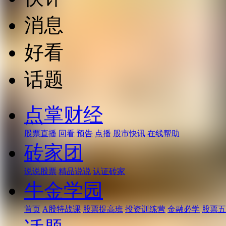
消息
好看
话题
点掌财经
股票直播
回看
预告
点播
股市快讯
在线帮助
砖家团
说说股票
精品说说
认证砖家
牛金学园
首页
A股特战课
股票提高班
投资训练营
金融必学
股票五