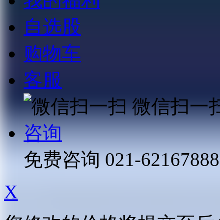
我的福利
自选股
购物车
客服
微信扫一
咨询
免费咨询
021-62167888
X