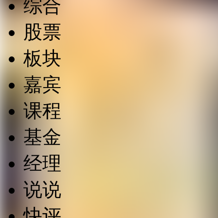
综合
股票
板块
嘉宾
课程
基金
经理
说说
快评