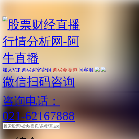
加入VIP
购买财富密钥
购买金股包
问客服
微信扫码咨询
咨询电话：
021-62167888