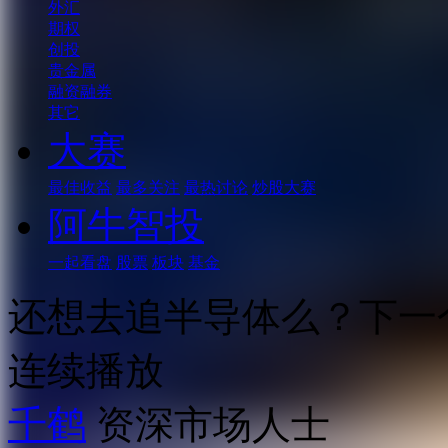
外汇
期权
创投
贵金属
融资融券
其它
大赛
最佳收益
最多关注
最热讨论
炒股大赛
阿牛智投
一起看盘
股票
板块
基金
还想去追半导体么？下一
连续播放
千鹤
资深市场人士