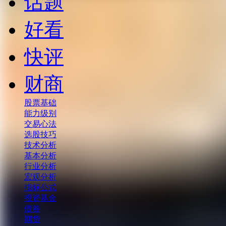
话题
好看
快评
财商
股票基础
能力级别
交易心法
选股技巧
技术分析
基本分析
行业分析
宏观分析
指标公式
投资基金
债券
期货