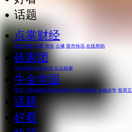
话题
点掌财经
股票直播
回看
预告
点播
股市快讯
在线帮助
砖家团
说说股票
精品说说
认证砖家
牛金学园
首页
A股特战课
股票提高班
投资训练营
金融必学
股票五
话题
好看