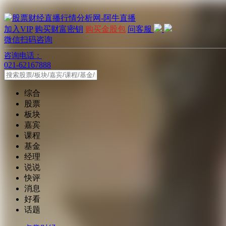
加入VIP
购买财富密钥
购买金股包
问客服
微信扫码咨询
咨询电话：
021-62167888
综合
股票
板块
嘉宾
课程
基金
经理
说说
快评
消息
好看
话题