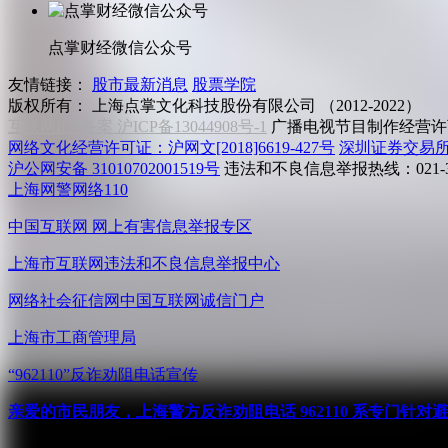
点掌财经微信公众号
友情链接：
股市最新消息
股票学院
版权所有：
上海点掌文化科技股份有限公司 （2012-2022）
互联网ICP备案 沪ICP备13044908号-1
广播电视节目制作经营许可
网络文化经营许可证：沪网文[2018]6619-427号
深圳证券交易
沪公网安备 31010702001519号
违法和不良信息举报热线：021-31
上海网警网络110
中国互联网
网上有害信息举报专区
上海市互联网
违法和不良信息举报中心
网络社会征信网
中国互联网诚信门户
上海市工商管理局
“962110”
反诈劝阻电话宣传
亲爱的市民朋友，上海警方反诈劝阻电话 962110 系专门