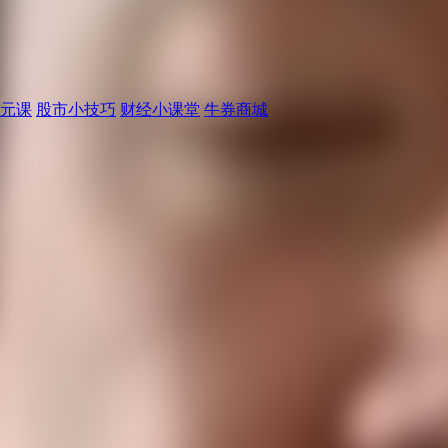
元课
股市小技巧
财经小课堂
牛券商城