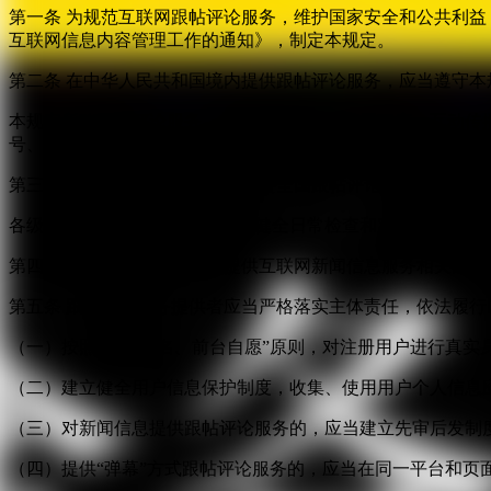
第一条 为规范互联网跟帖评论服务，维护国家安全和公共利
互联网信息内容管理工作的通知》，制定本规定。
第二条 在中华人民共和国境内提供跟帖评论服务，应当遵守本
本规定所称跟帖评论服务，是指互联网站、应用程序、互动传
号、表情、图片、音视频等信息的服务。
第三条 国家互联网信息办公室负责全国跟帖评论服务的监督
各级互联网信息办公室应当建立健全日常检查和定期检查相结
第四条 跟帖评论服务提供者提供互联网新闻信息服务相关的
第五条 跟帖评论服务提供者应当严格落实主体责任，依法履行
（一）按照“后台实名、前台自愿”原则，对注册用户进行真实
（二）建立健全用户信息保护制度，收集、使用用户个人信息
（三）对新闻信息提供跟帖评论服务的，应当建立先审后发制
（四）提供“弹幕”方式跟帖评论服务的，应当在同一平台和页