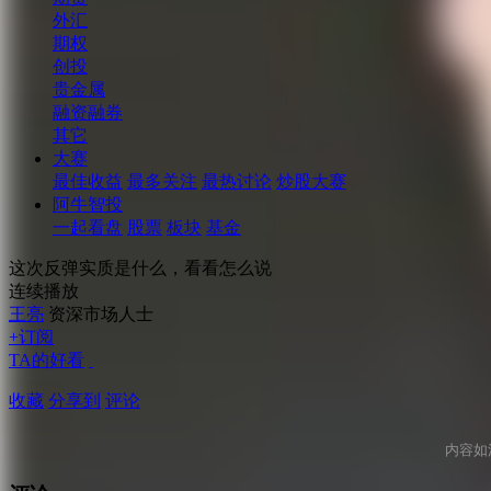
外汇
期权
创投
贵金属
融资融券
其它
大赛
最佳收益
最多关注
最热讨论
炒股大赛
阿牛智投
一起看盘
股票
板块
基金
这次反弹实质是什么，看看怎么说
连续播放
王亮
资深市场人士
+订阅
TA的好看
收藏
分享到
评论
内容如