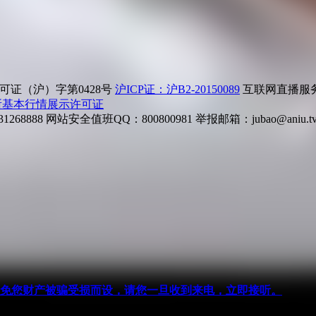
证（沪）字第0428号
沪ICP证：沪B2-20150089
互联网直播服务企
所基本行情展示许可证
268888
网站安全值班QQ：800800981
举报邮箱：
jubao@aniu.t
针对避免您财产被骗受损而设，请您一旦收到来电，立即接听。