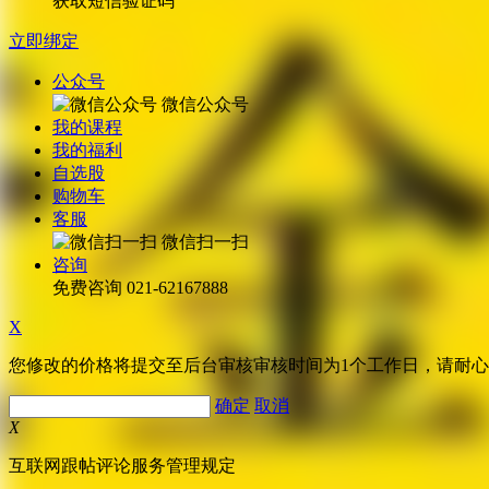
获取短信验证码
立即绑定
公众号
微信公众号
我的课程
我的福利
自选股
购物车
客服
微信扫一扫
咨询
免费咨询
021-62167888
X
您修改的价格将提交至后台审核审核时间为1个工作日，请耐
确定
取消
X
互联网跟帖评论服务管理规定