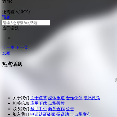
评论
还需输入10个字
话题
热门话题
上一页
下一页
发布
热点话题
关于我们
关于点掌
媒体报道
合作伙伴
隐私政策
相关信息
应用下载
点掌投教
联系我们
帮助中心
商务合作
公告
加入我们
申请认证砖家
招贤纳士
点掌发布