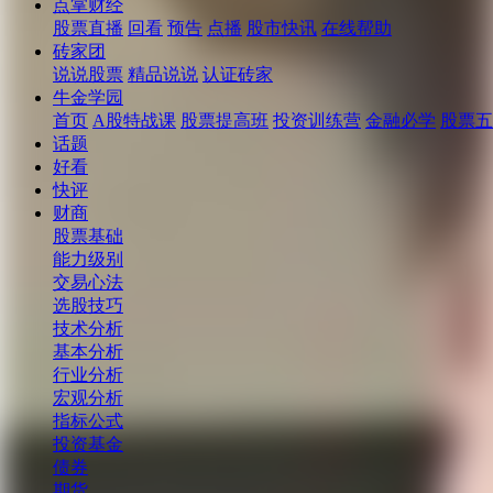
点掌财经
股票直播
回看
预告
点播
股市快讯
在线帮助
砖家团
说说股票
精品说说
认证砖家
牛金学园
首页
A股特战课
股票提高班
投资训练营
金融必学
股票五
话题
好看
快评
财商
股票基础
能力级别
交易心法
选股技巧
技术分析
基本分析
行业分析
宏观分析
指标公式
投资基金
债券
期货