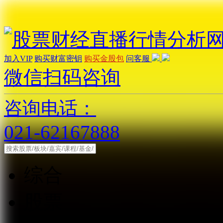
加入VIP
购买财富密钥
购买金股包
问客服
微信扫码咨询
咨询电话：
021-62167888
综合
股票