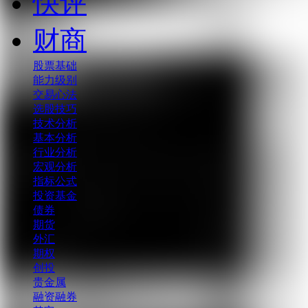
快评
财商
股票基础
能力级别
交易心法
选股技巧
技术分析
基本分析
行业分析
宏观分析
指标公式
投资基金
债券
期货
外汇
期权
创投
贵金属
融资融券