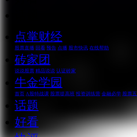
话题
点掌财经
股票直播
回看
预告
点播
股市快讯
在线帮助
砖家团
说说股票
精品说说
认证砖家
牛金学园
首页
A股特战课
股票提高班
投资训练营
金融必学
股票五
话题
好看