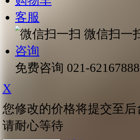
购物车
客服
微信扫一
咨询
免费咨询
021-62167888
X
您修改的价格将提交至后
请耐心等待