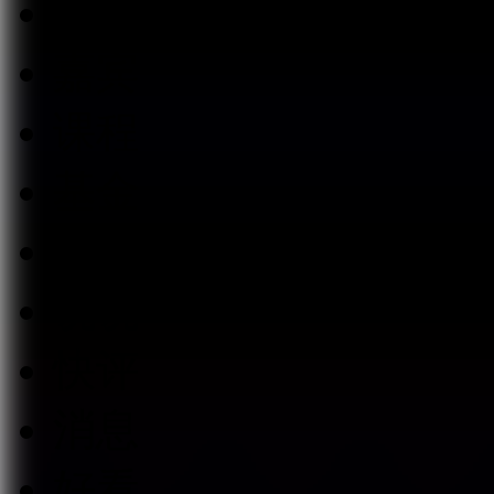
板块
嘉宾
课程
基金
经理
说说
快评
消息
好看