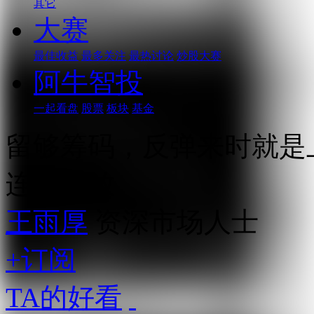
其它
大赛
最佳收益
最多关注
最热讨论
炒股大赛
阿牛智投
一起看盘
股票
板块
基金
留够筹码，反弹来时就是
连续播放
王雨厚
资深市场人士
+订阅
TA的好看