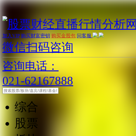
加入VIP
购买财富密钥
购买金股包
问客服
微信扫码咨询
咨询电话：
021-62167888
综合
股票