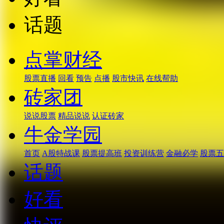
话题
点掌财经
股票直播
回看
预告
点播
股市快讯
在线帮助
砖家团
说说股票
精品说说
认证砖家
牛金学园
首页
A股特战课
股票提高班
投资训练营
金融必学
股票五
话题
好看