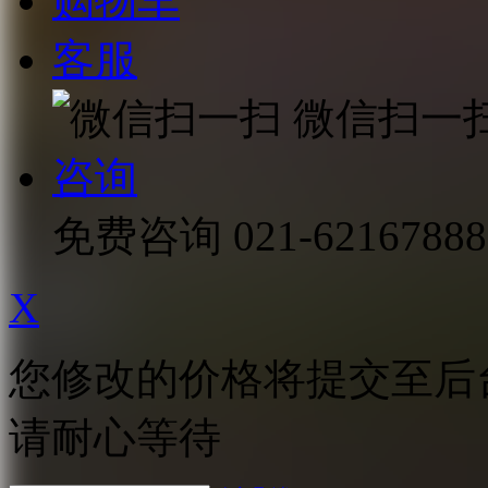
购物车
客服
微信扫一
咨询
免费咨询
021-62167888
X
您修改的价格将提交至后
请耐心等待