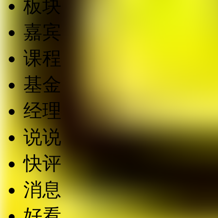
板块
嘉宾
课程
基金
经理
说说
快评
消息
好看