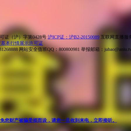
证（沪）字第0428号
沪ICP证：沪B2-20150089
互联网直播服务企
所基本行情展示许可证
268888
网站安全值班QQ：800800981
举报邮箱：
jubao@aniu.t
针对避免您财产被骗受损而设，请您一旦收到来电，立即接听。