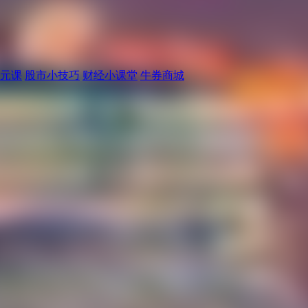
元课
股市小技巧
财经小课堂
牛券商城