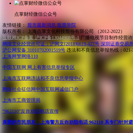
点掌财经微信公众号
友情链接：
股市最新消息
股票学院
版权所有：
上海点掌文化科技股份有限公司 （2012-2022）
互联网ICP备案 沪ICP备13044908号-1
广播电视节目制作经营许可
网络文化经营许可证：沪网文[2018]6619-427号
深圳证券交易
沪公网安备 31010702001519号
违法和不良信息举报热线：021-31
上海网警网络110
中国互联网
网上有害信息举报专区
上海市互联网
违法和不良信息举报中心
网络社会征信网
中国互联网诚信门户
上海市工商管理局
“962110”
反诈劝阻电话宣传
亲爱的市民朋友，上海警方反诈劝阻电话 962110 系专门