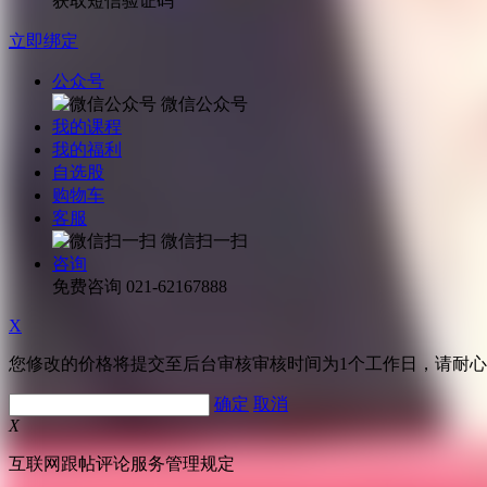
获取短信验证码
立即绑定
公众号
微信公众号
我的课程
我的福利
自选股
购物车
客服
微信扫一扫
咨询
免费咨询
021-62167888
X
您修改的价格将提交至后台审核审核时间为1个工作日，请耐
确定
取消
X
互联网跟帖评论服务管理规定