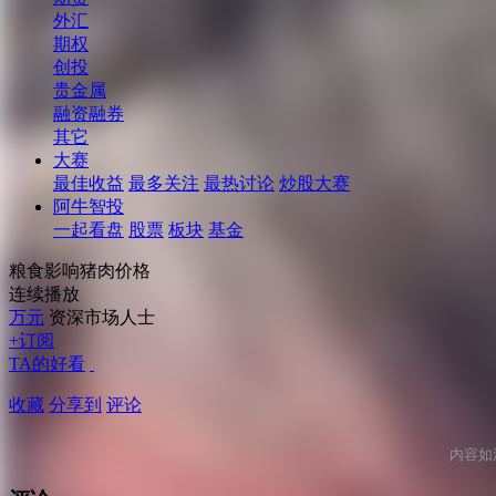
外汇
期权
创投
贵金属
融资融券
其它
大赛
最佳收益
最多关注
最热讨论
炒股大赛
阿牛智投
一起看盘
股票
板块
基金
粮食影响猪肉价格
连续播放
万元
资深市场人士
+订阅
TA的好看
收藏
分享到
评论
内容如