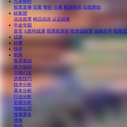
点掌财经
股票直播
回看
预告
点播
股市快讯
在线帮助
砖家团
说说股票
精品说说
认证砖家
牛金学园
首页
A股特战课
股票提高班
投资训练营
金融必学
股票五
话题
好看
快评
财商
股票基础
能力级别
交易心法
选股技巧
技术分析
基本分析
行业分析
宏观分析
指标公式
投资基金
债券
期货