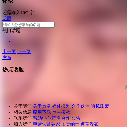
评论
还需输入10个字
话题
热门话题
上一页
下一页
发布
热点话题
关于我们
关于点掌
媒体报道
合作伙伴
隐私政策
相关信息
应用下载
点掌投教
联系我们
帮助中心
商务合作
公告
加入我们
申请认证砖家
招贤纳士
点掌发布