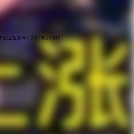
业备案号：201708210015
v