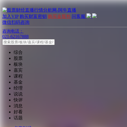
加入VIP
购买财富密钥
购买金股包
问客服
微信扫码咨询
咨询电话：
021-62167888
综合
股票
板块
嘉宾
课程
基金
经理
说说
快评
消息
好看
话题