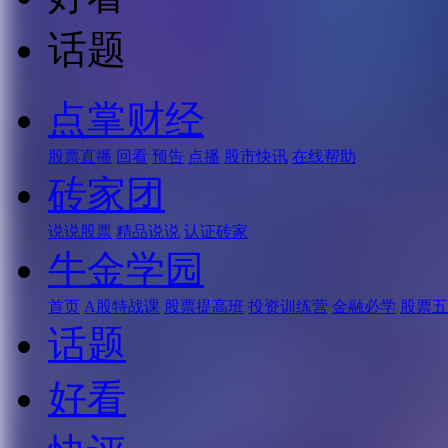
话题
点掌财经
股票直播
回看
预告
点播
股市快讯
在线帮助
砖家团
说说股票
精品说说
认证砖家
牛金学园
首页
A股特战课
股票提高班
投资训练营
金融必学
股票五
话题
好看