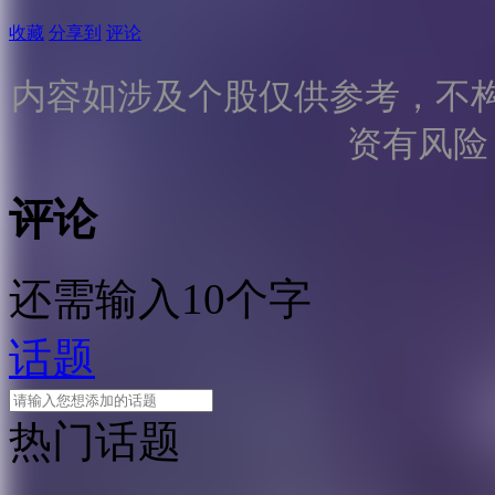
收藏
分享到
评论
内容如涉及个股仅供参考，不
资有风险
评论
还需输入10个字
话题
热门话题