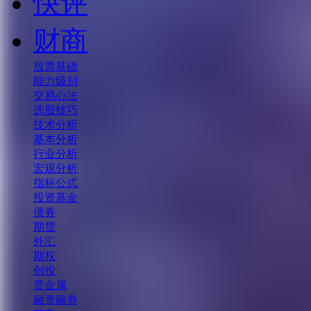
快评
财商
股票基础
能力级别
交易心法
选股技巧
技术分析
基本分析
行业分析
宏观分析
指标公式
投资基金
债券
期货
外汇
期权
创投
贵金属
融资融券