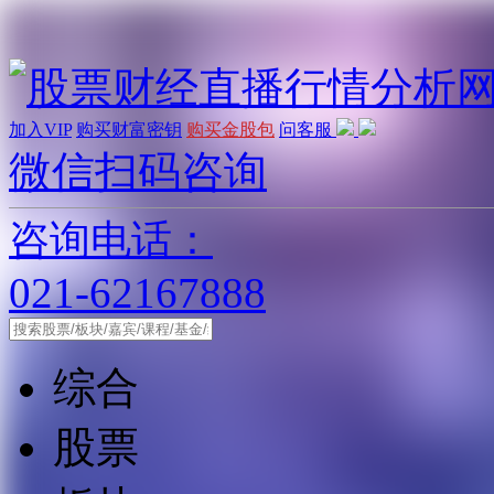
加入VIP
购买财富密钥
购买金股包
问客服
微信扫码咨询
咨询电话：
021-62167888
综合
股票