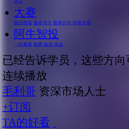
其它
大赛
最佳收益
最多关注
最热讨论
炒股大赛
阿牛智投
一起看盘
股票
板块
基金
已经告诉学员，这些方向
连续播放
毛利哥
资深市场人士
+订阅
TA的好看