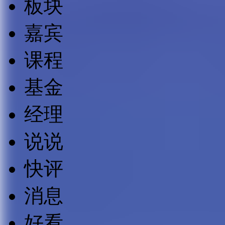
板块
嘉宾
课程
基金
经理
说说
快评
消息
好看