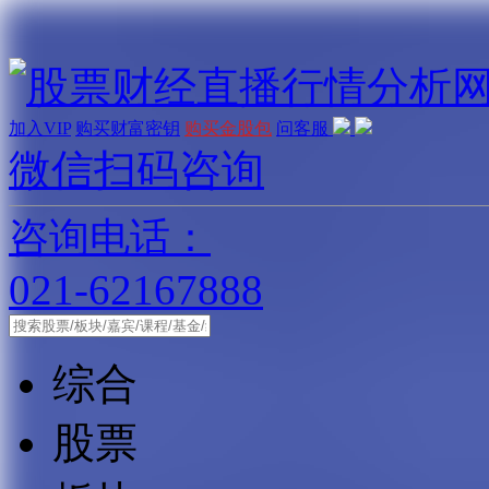
加入VIP
购买财富密钥
购买金股包
问客服
微信扫码咨询
咨询电话：
021-62167888
综合
股票