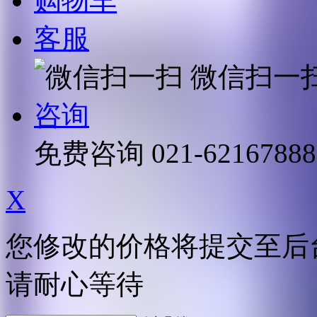
购物车
客服
微信扫一
咨询
免费咨询
021-62167888
X
您修改的价格将提交至后
请耐心等待