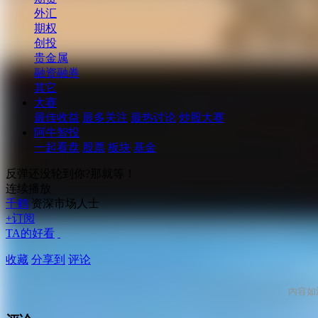
外汇
期权
创投
贵金属
融资融券
其它
大赛
最佳收益
最多关注
最热讨论
炒股大赛
阿牛智投
一起看盘
股票
板块
基金
反弹还没轮到你?那就等！
连续播放
千鹤
资深市场人士
+订阅
TA的好看
收藏
分享到
评论
内容如