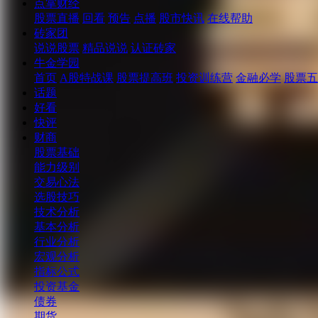
点掌财经
股票直播
回看
预告
点播
股市快讯
在线帮助
砖家团
说说股票
精品说说
认证砖家
牛金学园
首页
A股特战课
股票提高班
投资训练营
金融必学
股票五
话题
好看
快评
财商
股票基础
能力级别
交易心法
选股技巧
技术分析
基本分析
行业分析
宏观分析
指标公式
投资基金
债券
期货