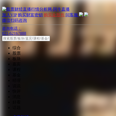
加入VIP
购买财富密钥
购买金股包
问客服
微信扫码咨询
咨询电话：
021-62167888
综合
股票
板块
嘉宾
课程
基金
经理
说说
快评
消息
好看
话题