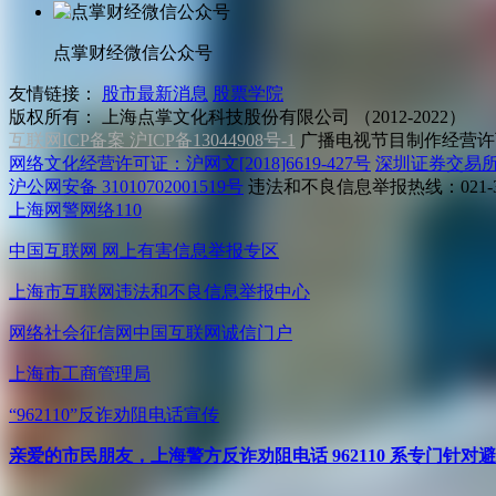
点掌财经微信公众号
友情链接：
股市最新消息
股票学院
版权所有：
上海点掌文化科技股份有限公司 （2012-2022）
互联网ICP备案 沪ICP备13044908号-1
广播电视节目制作经营许可
网络文化经营许可证：沪网文[2018]6619-427号
深圳证券交易
沪公网安备 31010702001519号
违法和不良信息举报热线：021-31
上海网警网络110
中国互联网
网上有害信息举报专区
上海市互联网
违法和不良信息举报中心
网络社会征信网
中国互联网诚信门户
上海市工商管理局
“962110”
反诈劝阻电话宣传
亲爱的市民朋友，上海警方反诈劝阻电话 962110 系专门