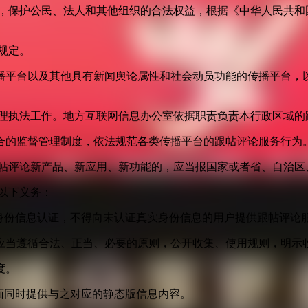
益，保护公民、法人和其他组织的合法权益，根据《中华人民共和
规定。
播平台以及其他具有新闻舆论属性和社会动员功能的传播平台，以
管理执法工作。地方互联网信息办公室依据职责负责本行政区域的
合的监督管理制度，依法规范各类传播平台的跟帖评论服务行为
跟帖评论新产品、新应用、新功能的，应当报国家或者省、自治区
以下义务：
身份信息认证，不得向未认证真实身份信息的用户提供跟帖评论
应当遵循合法、正当、必要的原则，公开收集、使用规则，明示
度。
面同时提供与之对应的静态版信息内容。