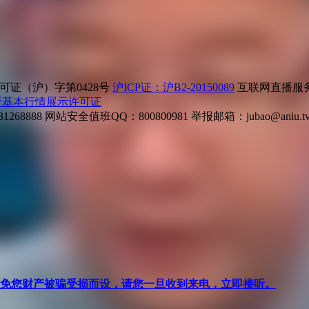
证（沪）字第0428号
沪ICP证：沪B2-20150089
互联网直播服务企
所基本行情展示许可证
268888
网站安全值班QQ：800800981
举报邮箱：
jubao@aniu.t
针对避免您财产被骗受损而设，请您一旦收到来电，立即接听。