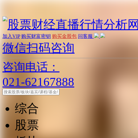
加入VIP
购买财富密钥
购买金股包
问客服
微信扫码咨询
咨询电话：
021-62167888
综合
股票