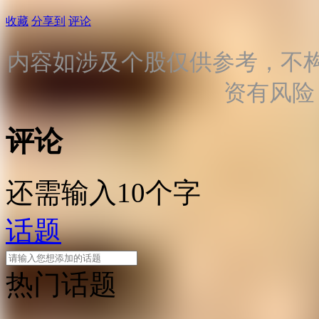
收藏
分享到
评论
内容如涉及个股仅供参考，不
资有风险
评论
还需输入10个字
话题
热门话题