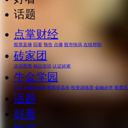
话题
点掌财经
股票直播
回看
预告
点播
股市快讯
在线帮助
砖家团
说说股票
精品说说
认证砖家
牛金学园
首页
A股特战课
股票提高班
投资训练营
金融必学
股票五
话题
好看