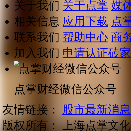
关于我们
关于点掌
媒
相关信息
应用下载
点
联系我们
帮助中心
商
加入我们
申请认证砖家
点掌财经微信公众号
友情链接：
股市最新消息
版权所有：
上海点掌文化科