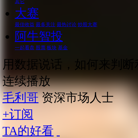
其它
大赛
最佳收益
最多关注
最热讨论
炒股大赛
阿牛智投
一起看盘
股票
板块
基金
用数据说话，如何来判断
连续播放
毛利哥
资深市场人士
+订阅
TA的好看