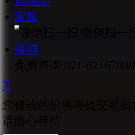
购物车
客服
微信扫一
咨询
免费咨询
021-62167888
X
您修改的价格将提交至后
请耐心等待