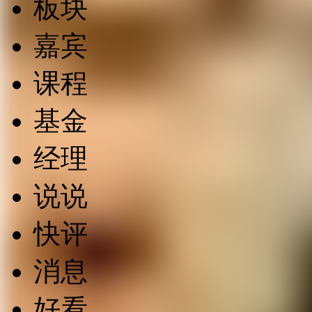
板块
嘉宾
课程
基金
经理
说说
快评
消息
好看