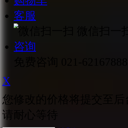
购物车
客服
微信扫一
咨询
免费咨询
021-62167888
X
您修改的价格将提交至后
请耐心等待