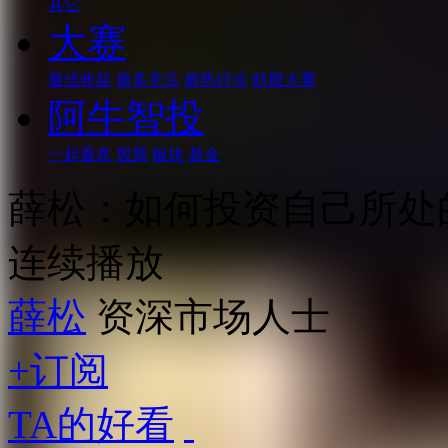
其它
大赛
最佳收益
最多关注
最热讨论
炒股大赛
阿牛智投
一起看盘
股票
板块
基金
薛松：如何投资自己所处
连续播放
薛松
资深市场人士
+订阅
TA的好看