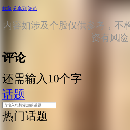
收藏
分享到
评论
内容如涉及个股仅供参考，不
资有风险
评论
还需输入10个字
话题
热门话题