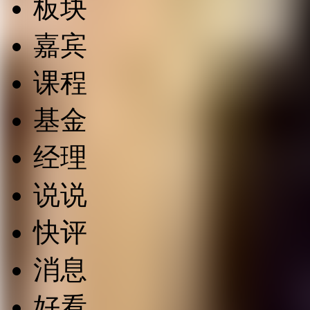
板块
嘉宾
课程
基金
经理
说说
快评
消息
好看