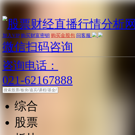
加入VIP
购买财富密钥
购买金股包
问客服
微信扫码咨询
咨询电话：
021-62167888
综合
股票