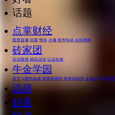
话题
点掌财经
股票直播
回看
预告
点播
股市快讯
在线帮助
砖家团
说说股票
精品说说
认证砖家
牛金学园
首页
A股特战课
股票提高班
投资训练营
金融必学
股票五
话题
好看