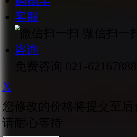
购物车
客服
微信扫一
咨询
免费咨询
021-62167888
X
您修改的价格将提交至后
请耐心等待