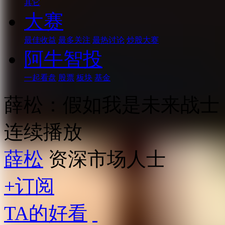
其它
大赛
最佳收益
最多关注
最热讨论
炒股大赛
阿牛智投
一起看盘
股票
板块
基金
薛松：假如我是未来战士
连续播放
薛松
资深市场人士
+订阅
TA的好看