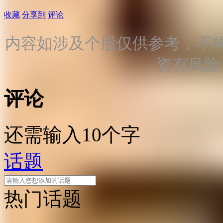
收藏
分享到
评论
内容如涉及个股仅供参考，不
资有风险
评论
还需输入10个字
话题
热门话题