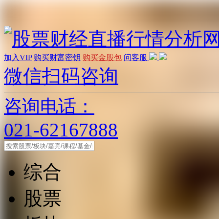
加入VIP
购买财富密钥
购买金股包
问客服
微信扫码咨询
咨询电话：
021-62167888
综合
股票