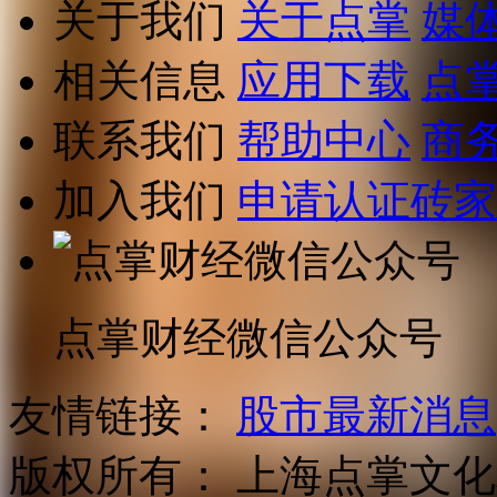
关于我们
关于点掌
媒
相关信息
应用下载
点
联系我们
帮助中心
商
加入我们
申请认证砖家
点掌财经微信公众号
友情链接：
股市最新消息
版权所有：
上海点掌文化科