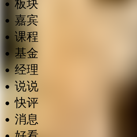
板块
嘉宾
课程
基金
经理
说说
快评
消息
好看