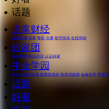
话题
点掌财经
股票直播
回看
预告
点播
股市快讯
在线帮助
砖家团
说说股票
精品说说
认证砖家
牛金学园
首页
A股特战课
股票提高班
投资训练营
金融必学
股票五
话题
好看