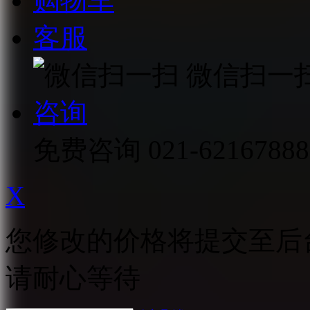
购物车
客服
微信扫一
咨询
免费咨询
021-62167888
X
您修改的价格将提交至后
请耐心等待