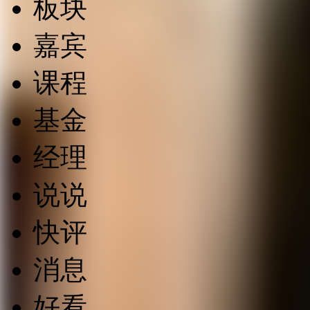
板块
嘉宾
课程
基金
经理
说说
快评
消息
好看