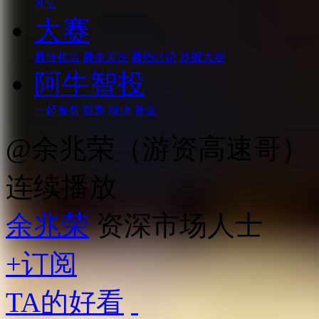
其它
大赛
最佳收益
最多关注
最热讨论
炒股大赛
阿牛智投
一起看盘
股票
板块
基金
@余兆荣（游资高速哥）
连续播放
余兆荣
资深市场人士
+订阅
TA的好看