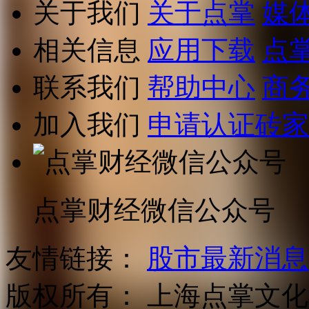
关于我们
关于点掌
媒
相关信息
应用下载
点
联系我们
帮助中心
商
加入我们
申请认证砖家
点掌财经微信公众号
友情链接：
股市最新消息
版权所有：
上海点掌文化科