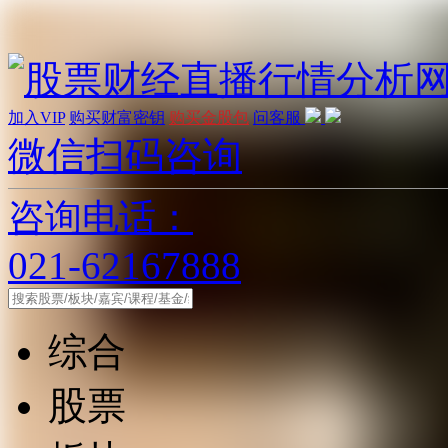
加入VIP
购买财富密钥
购买金股包
问客服
微信扫码咨询
咨询电话：
021-62167888
综合
股票