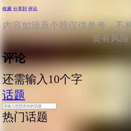
收藏
分享到
评论
内容如涉及个股仅供参考，不
资有风险
评论
还需输入10个字
话题
热门话题