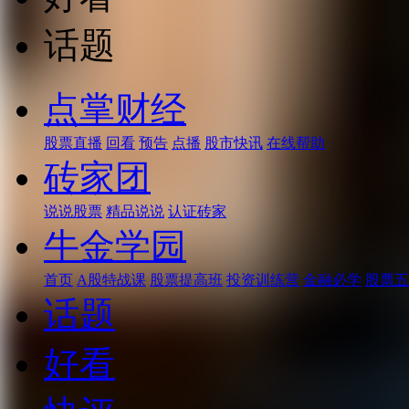
话题
点掌财经
股票直播
回看
预告
点播
股市快讯
在线帮助
砖家团
说说股票
精品说说
认证砖家
牛金学园
首页
A股特战课
股票提高班
投资训练营
金融必学
股票五
话题
好看