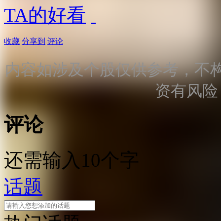
TA的好看
收藏
分享到
评论
内容如涉及个股仅供参考，不
资有风险
评论
还需输入10个字
话题