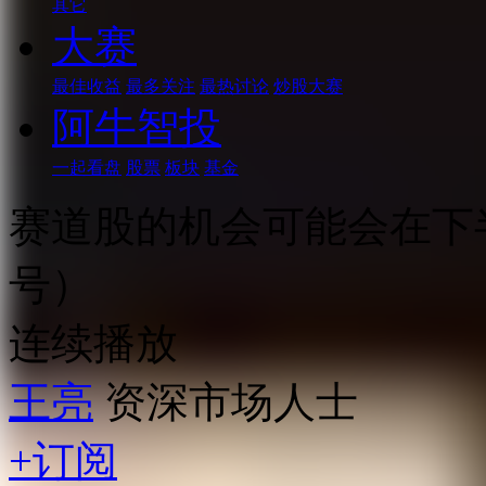
其它
大赛
最佳收益
最多关注
最热讨论
炒股大赛
阿牛智投
一起看盘
股票
板块
基金
赛道股的机会可能会在下
号）
连续播放
王亮
资深市场人士
+订阅