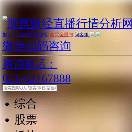
加入VIP
购买财富密钥
购买金股包
问客服
微信扫码咨询
咨询电话：
021-62167888
综合
股票