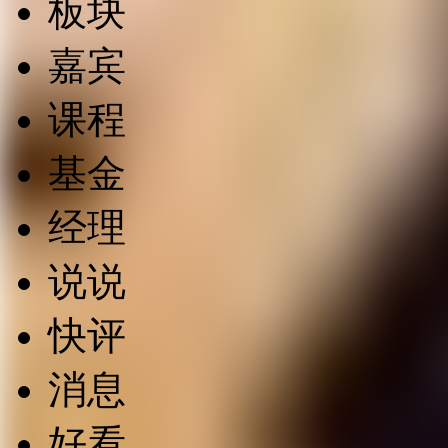
板块
嘉宾
课程
基金
经理
说说
快评
消息
好看