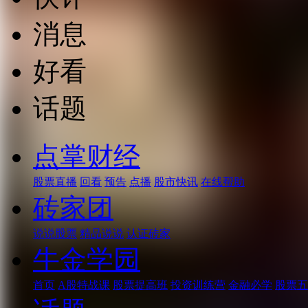
消息
好看
话题
点掌财经
股票直播
回看
预告
点播
股市快讯
在线帮助
砖家团
说说股票
精品说说
认证砖家
牛金学园
首页
A股特战课
股票提高班
投资训练营
金融必学
股票五