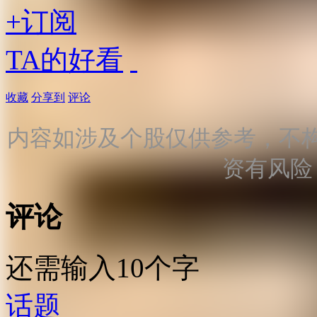
+订阅
TA的好看
收藏
分享到
评论
内容如涉及个股仅供参考，不
资有风险
评论
还需输入10个字
话题