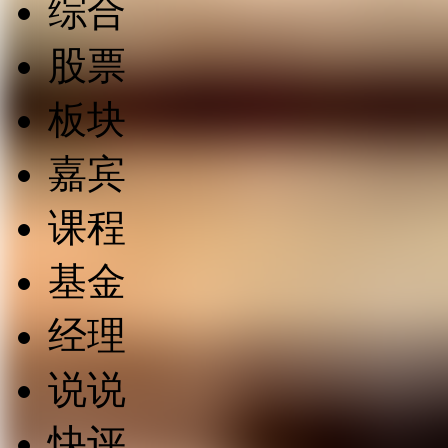
综合
股票
板块
嘉宾
课程
基金
经理
说说
快评