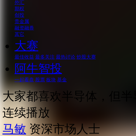
外汇
期权
创投
贵金属
融资融券
其它
大赛
最佳收益
最多关注
最热讨论
炒股大赛
阿牛智投
一起看盘
股票
板块
基金
大家都喜欢半导体，但半
连续播放
马敏
资深市场人士