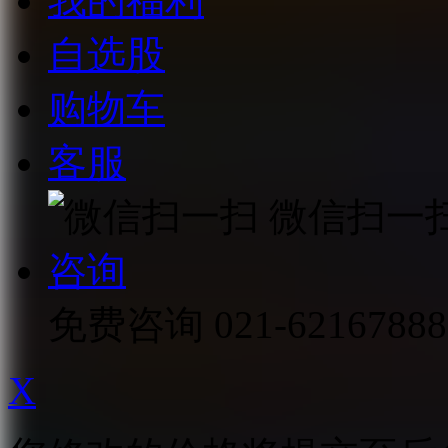
我的福利
自选股
购物车
客服
微信扫一
咨询
免费咨询
021-62167888
X