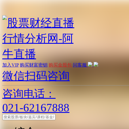
加入VIP
购买财富密钥
购买金股包
问客服
微信扫码咨询
咨询电话：
021-62167888