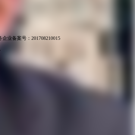
业备案号：201708210015
v