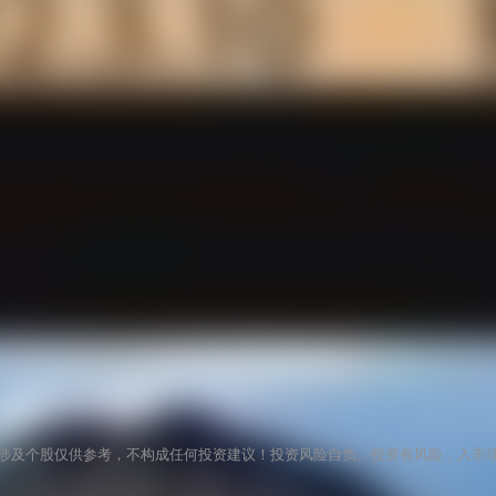
涉及个股仅供参考，不构成任何投资建议！投资风险自负。投资有风险，入市