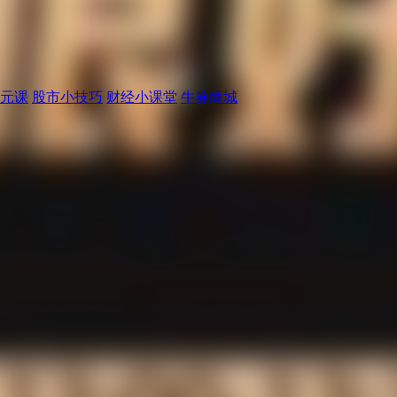
元课
股市小技巧
财经小课堂
牛券商城