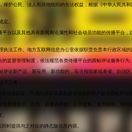
益，保护公民、法人和其他组织的合法权益，根据《中华人民共和
规定。
播平台以及其他具有新闻舆论属性和社会动员功能的传播平台，以
管理执法工作。地方互联网信息办公室依据职责负责本行政区域的
合的监督管理制度，依法规范各类传播平台的跟帖评论服务行为
跟帖评论新产品、新应用、新功能的，应当报国家或者省、自治区
以下义务：
身份信息认证，不得向未认证真实身份信息的用户提供跟帖评论
应当遵循合法、正当、必要的原则，公开收集、使用规则，明示
度。
面同时提供与之对应的静态版信息内容。