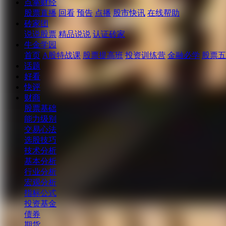
点掌财经
股票直播
回看
预告
点播
股市快讯
在线帮助
砖家团
说说股票
精品说说
认证砖家
牛金学园
首页
A股特战课
股票提高班
投资训练营
金融必学
股票五
话题
好看
快评
财商
股票基础
能力级别
交易心法
选股技巧
技术分析
基本分析
行业分析
宏观分析
指标公式
投资基金
债券
期货