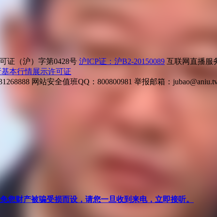
证（沪）字第0428号
沪ICP证：沪B2-20150089
互联网直播服务企
所基本行情展示许可证
268888
网站安全值班QQ：800800981
举报邮箱：
jubao@aniu.t
针对避免您财产被骗受损而设，请您一旦收到来电，立即接听。