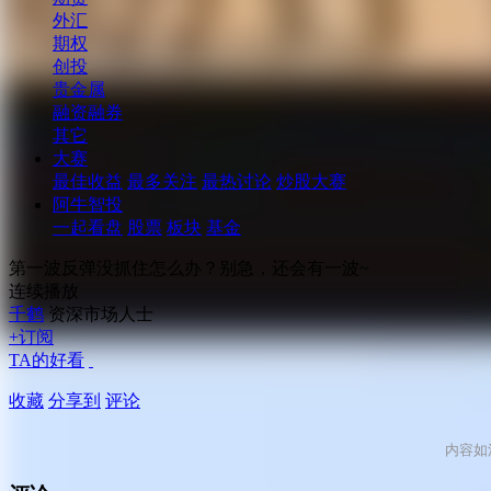
外汇
期权
创投
贵金属
融资融券
其它
大赛
最佳收益
最多关注
最热讨论
炒股大赛
阿牛智投
一起看盘
股票
板块
基金
第一波反弹没抓住怎么办？别急，还会有一波~
连续播放
千鹤
资深市场人士
+订阅
TA的好看
收藏
分享到
评论
内容如