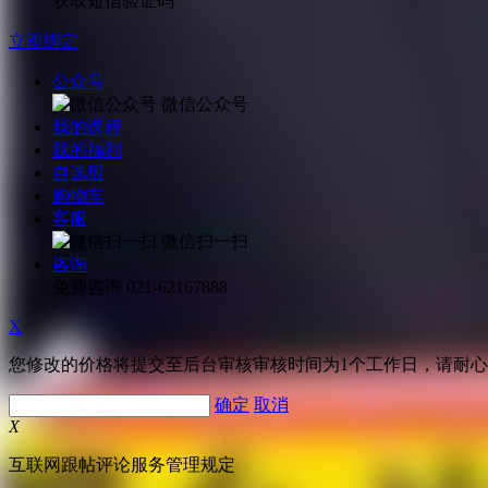
获取短信验证码
立即绑定
公众号
微信公众号
我的课程
我的福利
自选股
购物车
客服
微信扫一扫
咨询
免费咨询
021-62167888
X
您修改的价格将提交至后台审核审核时间为1个工作日，请耐
确定
取消
X
互联网跟帖评论服务管理规定