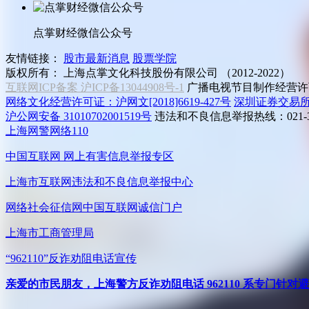
点掌财经微信公众号
友情链接：
股市最新消息
股票学院
版权所有：
上海点掌文化科技股份有限公司 （2012-2022）
互联网ICP备案 沪ICP备13044908号-1
广播电视节目制作经营许可
网络文化经营许可证：沪网文[2018]6619-427号
深圳证券交易
沪公网安备 31010702001519号
违法和不良信息举报热线：021-31
上海网警网络110
中国互联网
网上有害信息举报专区
上海市互联网
违法和不良信息举报中心
网络社会征信网
中国互联网诚信门户
上海市工商管理局
“962110”
反诈劝阻电话宣传
亲爱的市民朋友，上海警方反诈劝阻电话 962110 系专门