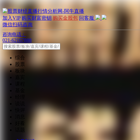
加入VIP
购买财富密钥
购买金股包
问客服
微信扫码咨询
咨询电话：
021-62167888
综合
股票
板块
嘉宾
课程
基金
经理
说说
快评
消息
好看
话题