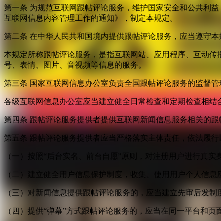
第一条 为规范互联网跟帖评论服务，维护国家安全和公共利
互联网信息内容管理工作的通知》，制定本规定。
第二条 在中华人民共和国境内提供跟帖评论服务，应当遵守本
本规定所称跟帖评论服务，是指互联网站、应用程序、互动传
号、表情、图片、音视频等信息的服务。
第三条 国家互联网信息办公室负责全国跟帖评论服务的监督
各级互联网信息办公室应当建立健全日常检查和定期检查相结
第四条 跟帖评论服务提供者提供互联网新闻信息服务相关的
第五条 跟帖评论服务提供者应当严格落实主体责任，依法履行
（一）按照“后台实名、前台自愿”原则，对注册用户进行真实
（二）建立健全用户信息保护制度，收集、使用用户个人信息
（三）对新闻信息提供跟帖评论服务的，应当建立先审后发制
（四）提供“弹幕”方式跟帖评论服务的，应当在同一平台和页