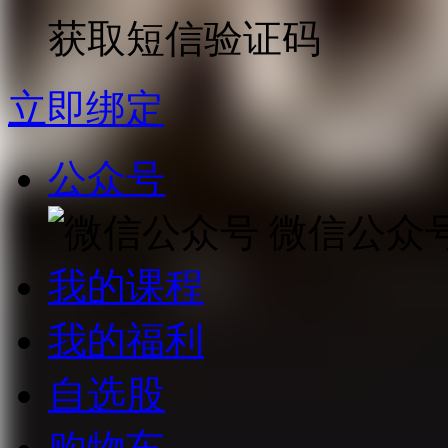
获取短信验证码
立即绑定
公众号
微信公众
我的课程
我的福利
自选股