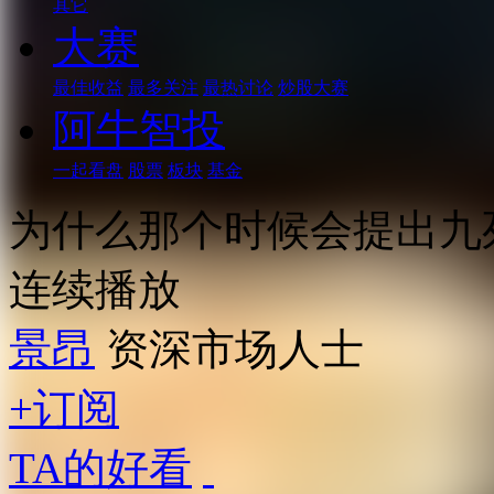
其它
大赛
最佳收益
最多关注
最热讨论
炒股大赛
阿牛智投
一起看盘
股票
板块
基金
为什么那个时候会提出九
连续播放
景昂
资深市场人士
+订阅
TA的好看