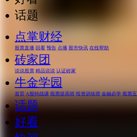
话题
点掌财经
股票直播
回看
预告
点播
股市快讯
在线帮助
砖家团
说说股票
精品说说
认证砖家
牛金学园
首页
A股特战课
股票提高班
投资训练营
金融必学
股票五
话题
好看