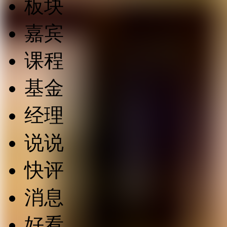
板块
嘉宾
课程
基金
经理
说说
快评
消息
好看