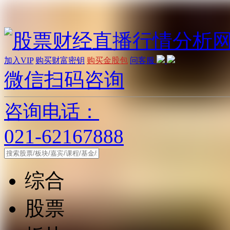
加入VIP
购买财富密钥
购买金股包
问客服
微信扫码咨询
咨询电话：
021-62167888
综合
股票