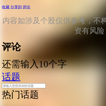
收藏
分享到
评论
内容如涉及个股仅供参考，不
资有风险
评论
还需输入10个字
话题
热门话题