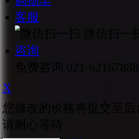
购物车
客服
微信扫一
咨询
免费咨询
021-62167888
X
您修改的价格将提交至后
请耐心等待