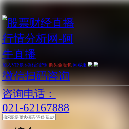
加入VIP
购买财富密钥
购买金股包
问客服
微信扫码咨询
咨询电话：
021-62167888