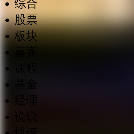
综合
股票
板块
嘉宾
课程
基金
经理
说说
快评