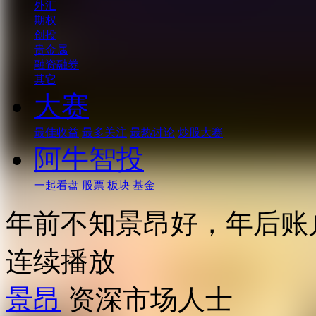
外汇
期权
创投
贵金属
融资融券
其它
大赛
最佳收益
最多关注
最热讨论
炒股大赛
阿牛智投
一起看盘
股票
板块
基金
年前不知景昂好，年后账
连续播放
景昂
资深市场人士