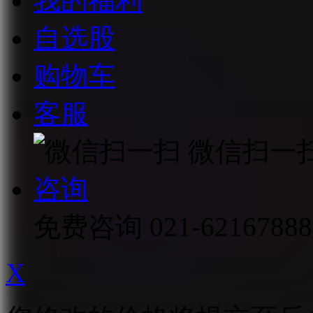
我的福利
自选股
购物车
客服
微信扫一
咨询
免费咨询
021-62167888
X