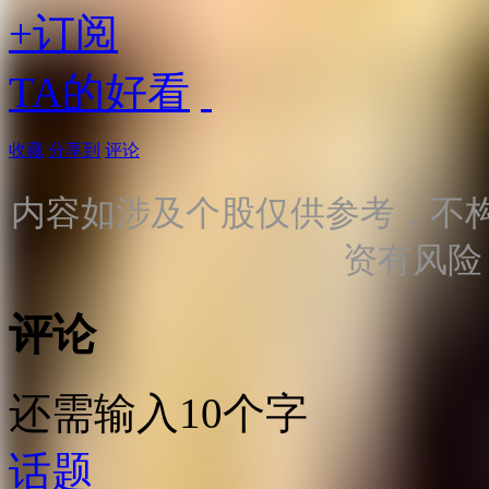
+订阅
TA的好看
收藏
分享到
评论
内容如涉及个股仅供参考，不
资有风险
评论
还需输入10个字
话题