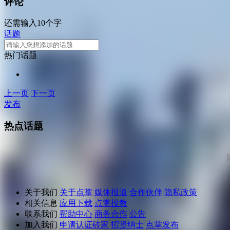
评论
还需输入10个字
话题
热门话题
上一页
下一页
发布
热点话题
关于我们
关于点掌
媒体报道
合作伙伴
隐私政策
相关信息
应用下载
点掌投教
联系我们
帮助中心
商务合作
公告
加入我们
申请认证砖家
招贤纳士
点掌发布