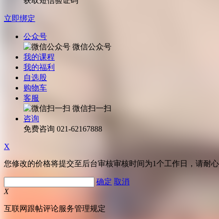
获取短信验证码
立即绑定
公众号
微信公众号
我的课程
我的福利
自选股
购物车
客服
微信扫一扫
咨询
免费咨询
021-62167888
X
您修改的价格将提交至后台审核审核时间为1个工作日，请耐
确定
取消
X
互联网跟帖评论服务管理规定