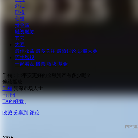
外汇
期权
创投
贵金属
融资融券
其它
大赛
最佳收益
最多关注
最热讨论
炒股大赛
阿牛智投
一起看盘
股票
板块
基金
千鹤：比平安更好的金融资产有多少呢？
连续播放
千鹤
资深市场人士
+订阅
TA的好看
收藏
分享到
评论
内容如