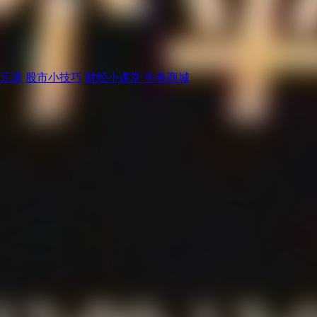
元课
股市小技巧
财经小课堂
牛券商城