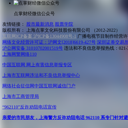
点掌财经微信公众号
友情链接：
股市最新消息
股票学院
版权所有：
上海点掌文化科技股份有限公司 （2012-2022）
互联网ICP备案 沪ICP备13044908号-1
广播电视节目制作经营许可
网络文化经营许可证：沪网文[2018]6619-427号
深圳证券交易
沪公网安备 31010702001519号
违法和不良信息举报热线：021-31
上海网警网络110
中国互联网
网上有害信息举报专区
上海市互联网
违法和不良信息举报中心
网络社会征信网
中国互联网诚信门户
上海市工商管理局
“962110”
反诈劝阻电话宣传
亲爱的市民朋友，上海警方反诈劝阻电话 962110 系专门