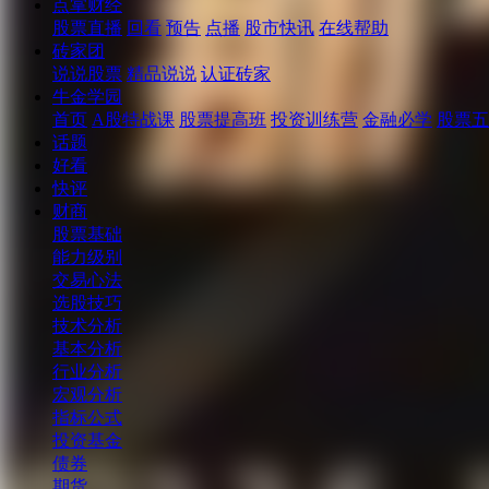
点掌财经
股票直播
回看
预告
点播
股市快讯
在线帮助
砖家团
说说股票
精品说说
认证砖家
牛金学园
首页
A股特战课
股票提高班
投资训练营
金融必学
股票五
话题
好看
快评
财商
股票基础
能力级别
交易心法
选股技巧
技术分析
基本分析
行业分析
宏观分析
指标公式
投资基金
债券
期货