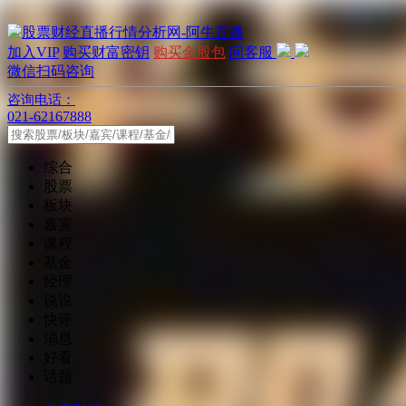
加入VIP
购买财富密钥
购买金股包
问客服
微信扫码咨询
咨询电话：
021-62167888
综合
股票
板块
嘉宾
课程
基金
经理
说说
快评
消息
好看
话题