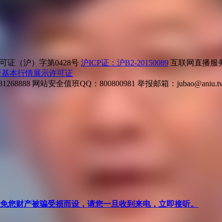
证（沪）字第0428号
沪ICP证：沪B2-20150089
互联网直播服务企
所基本行情展示许可证
268888
网站安全值班QQ：800800981
举报邮箱：
jubao@aniu.t
针对避免您财产被骗受损而设，请您一旦收到来电，立即接听。