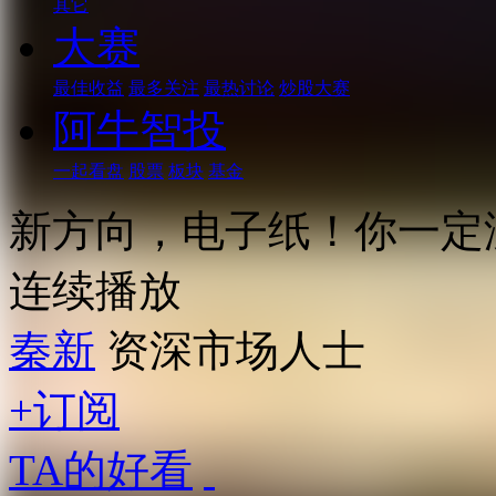
其它
大赛
最佳收益
最多关注
最热讨论
炒股大赛
阿牛智投
一起看盘
股票
板块
基金
新方向，电子纸！你一定
连续播放
秦新
资深市场人士
+订阅
TA的好看