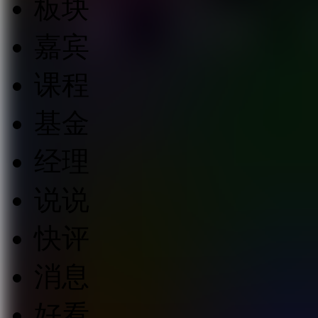
板块
嘉宾
课程
基金
经理
说说
快评
消息
好看