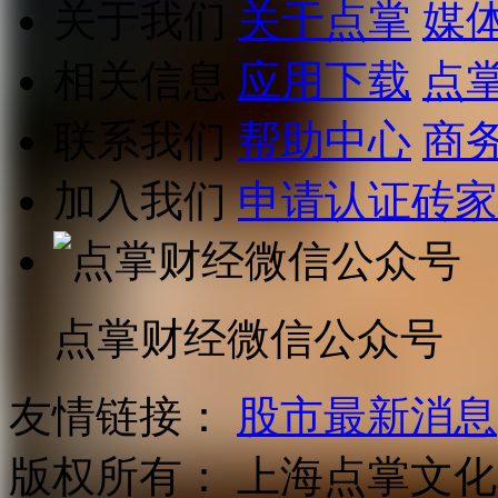
关于我们
关于点掌
媒
相关信息
应用下载
点
联系我们
帮助中心
商
加入我们
申请认证砖家
点掌财经微信公众号
友情链接：
股市最新消息
版权所有：
上海点掌文化科