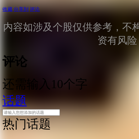
收藏
分享到
评论
内容如涉及个股仅供参考，不
资有风险
评论
还需输入10个字
话题
热门话题