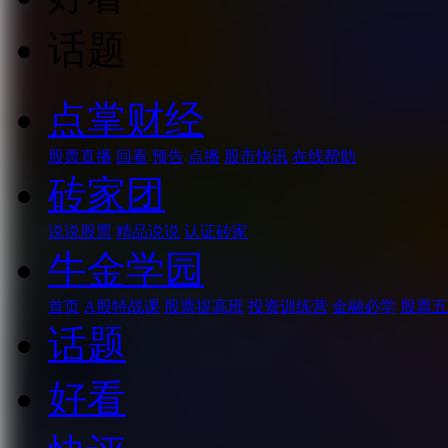
话题
点掌财经
股票直播
回看
预告
点播
股市快讯
在线帮助
砖家团
说说股票
精品说说
认证砖家
牛金学园
首页
A股特战课
股票提高班
投资训练营
金融必学
股票五
话题
好看