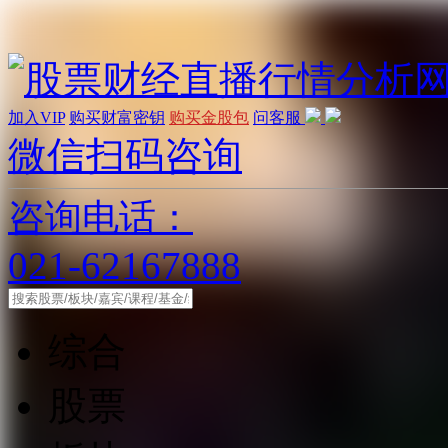
加入VIP
购买财富密钥
购买金股包
问客服
微信扫码咨询
咨询电话：
021-62167888
综合
股票