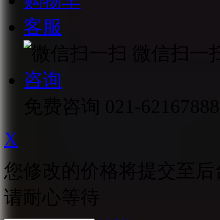
购物车
客服
微信扫一
咨询
免费咨询
021-62167888
X
您修改的价格将提交至后
请耐心等待