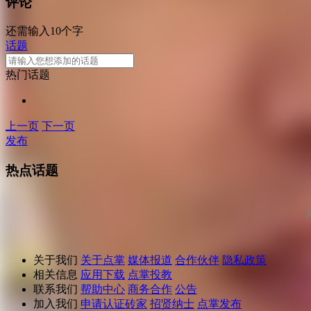
评论
还需输入10个字
话题
热门话题
上一页
下一页
发布
热点话题
关于我们
关于点掌
媒体报道
合作伙伴
隐私政策
相关信息
应用下载
点掌投教
联系我们
帮助中心
商务合作
公告
加入我们
申请认证砖家
招贤纳士
点掌发布