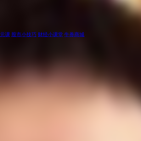
元课
股市小技巧
财经小课堂
牛券商城