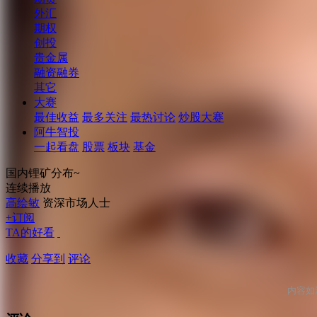
外汇
期权
创投
贵金属
融资融券
其它
大赛
最佳收益
最多关注
最热讨论
炒股大赛
阿牛智投
一起看盘
股票
板块
基金
国内锂矿分布~
连续播放
高绘敏
资深市场人士
+订阅
TA的好看
收藏
分享到
评论
内容如