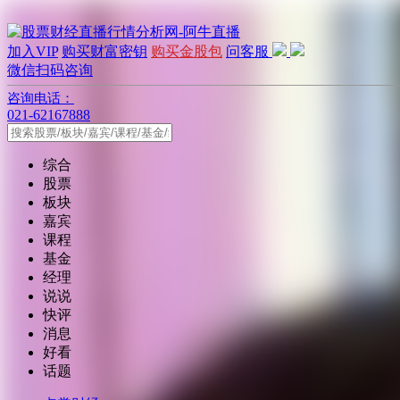
加入VIP
购买财富密钥
购买金股包
问客服
微信扫码咨询
咨询电话：
021-62167888
综合
股票
板块
嘉宾
课程
基金
经理
说说
快评
消息
好看
话题