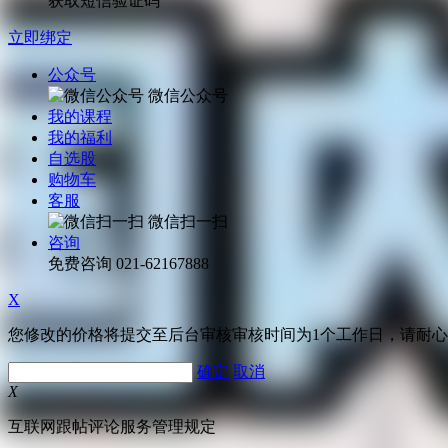
获取短信验证码
立即绑定
公众号
微信公众号
我的课程
我的福利
自选股
购物车
客服
微信扫一扫
咨询
免费咨询
021-62167888
X
您修改的价格将提交至后台审核审核时间为1个工作日，请耐
确定
取消
X
互联网跟帖评论服务管理规定