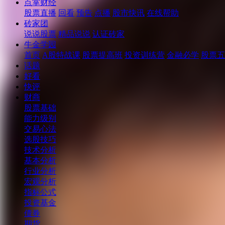
点掌财经
股票直播
回看
预告
点播
股市快讯
在线帮助
砖家团
说说股票
精品说说
认证砖家
牛金学园
首页
A股特战课
股票提高班
投资训练营
金融必学
股票五
话题
好看
快评
财商
股票基础
能力级别
交易心法
选股技巧
技术分析
基本分析
行业分析
宏观分析
指标公式
投资基金
债券
期货