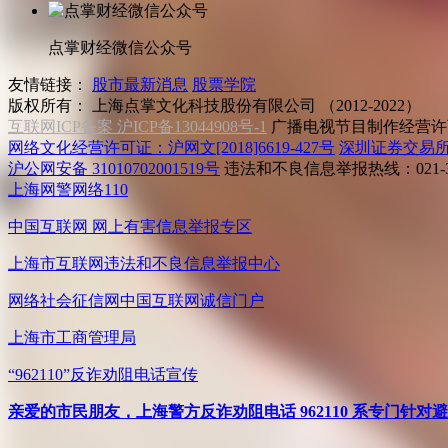
点掌财经微信公众号
友情链接：
股市最新消息
股票学院
版权所有：
上海点掌文化科技股份有限公司 （2012-2022）
互联网ICP备案 沪ICP备13044908号-1
广播电视节目制作经营许可
网络文化经营许可证：沪网文[2018]6619-427号
深圳证券交易
沪公网安备 31010702001519号
违法和不良信息举报热线：021-31
上海网警网络110
中国互联网
网上有害信息举报专区
上海市互联网
违法和不良信息举报中心
网络社会征信网
中国互联网诚信门户
上海市工商管理局
“962110”
反诈劝阻电话宣传
亲爱的市民朋友，上海警方反诈劝阻电话 962110 系专门