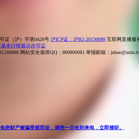
证（沪）字第0428号
沪ICP证：沪B2-20150089
互联网直播服务企
所基本行情展示许可证
268888
网站安全值班QQ：800800981
举报邮箱：
jubao@aniu.t
针对避免您财产被骗受损而设，请您一旦收到来电，立即接听。