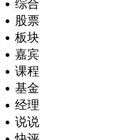
综合
股票
板块
嘉宾
课程
基金
经理
说说
快评