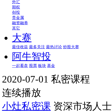
外汇
期权
创投
贵金属
融资融券
其它
大赛
最佳收益
最多关注
最热讨论
炒股大赛
阿牛智投
一起看盘
股票
板块
基金
2020-07-01 私密课程
连续播放
小灶私密课
资深市场人士