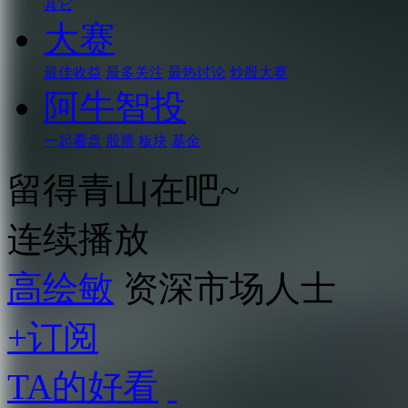
其它
大赛
最佳收益
最多关注
最热讨论
炒股大赛
阿牛智投
一起看盘
股票
板块
基金
留得青山在吧~
连续播放
高绘敏
资深市场人士
+订阅
TA的好看