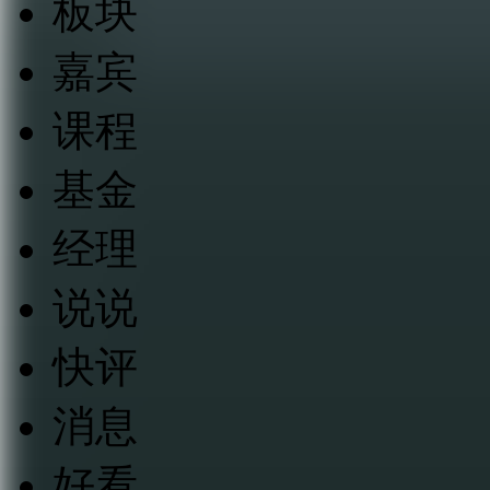
板块
嘉宾
课程
基金
经理
说说
快评
消息
好看