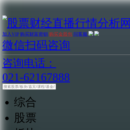
加入VIP
购买财富密钥
购买金股包
问客服
微信扫码咨询
咨询电话：
021-62167888
综合
股票