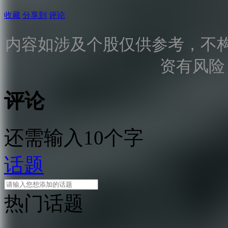
收藏
分享到
评论
内容如涉及个股仅供参考，不
资有风险
评论
还需输入10个字
话题
热门话题